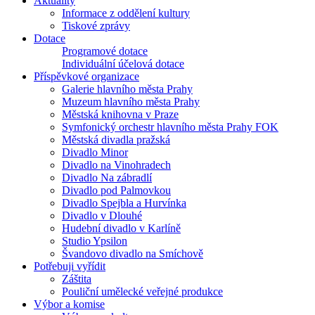
Aktuality
Informace z oddělení kultury
Tiskové zprávy
Dotace
Programové dotace
Individuální účelová dotace
Příspěvkové organizace
Galerie hlavního města Prahy
Muzeum hlavního města Prahy
Městská knihovna v Praze
Symfonický orchestr hlavního města Prahy FOK
Městská divadla pražská
Divadlo Minor
Divadlo na Vinohradech
Divadlo Na zábradlí
Divadlo pod Palmovkou
Divadlo Spejbla a Hurvínka
Divadlo v Dlouhé
Hudební divadlo v Karlíně
Studio Ypsilon
Švandovo divadlo na Smíchově
Potřebuji vyřídit
Záštita
Pouliční umělecké veřejné produkce
Výbor a komise