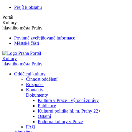
Přejít k obsahu
Portál
Kultury
hlavního města Prahy
Povinně zveřejňované informace
Městské části
Portál
Kultury
hlavního města Prahy
Oddělení kultury
Činnost oddělení
Rozpočet
Kontakty
Dokumenty
Kultura v Praze - výroční zprávy
Publikace
Kulturní politika hl. m. Prahy 22+
Ostatní
Podpora kultury v Praze
FAQ