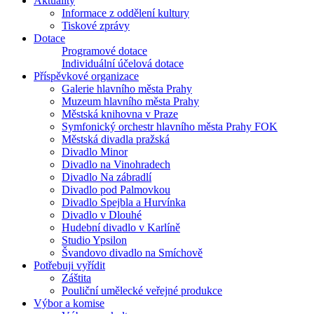
Aktuality
Informace z oddělení kultury
Tiskové zprávy
Dotace
Programové dotace
Individuální účelová dotace
Příspěvkové organizace
Galerie hlavního města Prahy
Muzeum hlavního města Prahy
Městská knihovna v Praze
Symfonický orchestr hlavního města Prahy FOK
Městská divadla pražská
Divadlo Minor
Divadlo na Vinohradech
Divadlo Na zábradlí
Divadlo pod Palmovkou
Divadlo Spejbla a Hurvínka
Divadlo v Dlouhé
Hudební divadlo v Karlíně
Studio Ypsilon
Švandovo divadlo na Smíchově
Potřebuji vyřídit
Záštita
Pouliční umělecké veřejné produkce
Výbor a komise