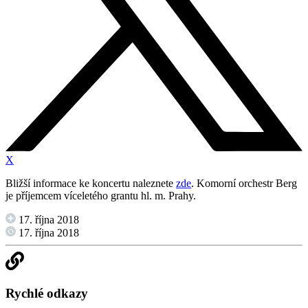
X
Bližší informace ke koncertu naleznete
zde
. Komorní orchestr Berg
je příjemcem víceletého grantu hl. m. Prahy.
17. října 2018
17. října 2018
Rychlé odkazy