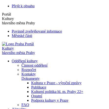
Přejít k obsahu
Portál
Kultury
hlavního města Prahy
Povinně zveřejňované informace
Městské části
Portál
Kultury
hlavního města Prahy
Oddělení kultury
Činnost oddělení
Rozpočet
Kontakty
Dokumenty
Kultura v Praze - výroční zprávy
Publikace
Kulturní politika hl. m. Prahy 22+
Ostatní
Podpora kultury v Praze
FAQ