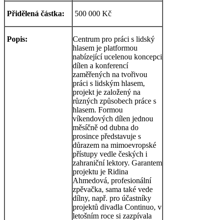
Přidělená částka:
500 000 Kč
Popis:
Centrum pro práci s lidský
hlasem je platformou
nabízející ucelenou koncepci
dílen a konferencí
zaměřených na tvořivou
práci s lidským hlasem,
projekt je založený na
různých způsobech práce s
hlasem. Formou
víkendových dílen jednou
měsíčně od dubna do
prosince představuje s
důrazem na mimoevropské
přístupy vedle českých i
zahraniční lektory. Garantem
projektu je Ridina
Ahmedová, profesionální
zpěvačka, sama také vede
dílny, např. pro účastníky
projektů divadla Continuo, v
letošním roce si zazpívala