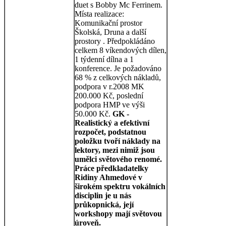
duet s Bobby Mc Ferrinem.
Místa realizace:
Komunikační prostor
Školská, Druna a další
prostory . Předpokládáno
celkem 8 víkendových dílen,
1 týdenní dílna a 1
konference. Je požadováno
68 % z celkových nákladů,
podpora v r.2008 MK
200.000 Kč, poslední
podpora HMP ve výši
50.000 Kč.
GK -
Realistický a efektivní
rozpočet, podstatnou
položku tvoří náklady na
lektory, mezi nimiž jsou
umělci světového renomé.
Práce předkladatelky
Ridiny Ahmedové v
širokém spektru vokálních
disciplin je u nás
průkopnická, její
workshopy mají světovou
úroveň.