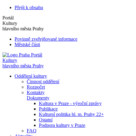
Přejít k obsahu
Portál
Kultury
hlavního města Prahy
Povinně zveřejňované informace
Městské části
Portál
Kultury
hlavního města Prahy
Oddělení kultury
Činnost oddělení
Rozpočet
Kontakty
Dokumenty
Kultura v Praze - výroční zprávy
Publikace
Kulturní politika hl. m. Prahy 22+
Ostatní
Podpora kultury v Praze
FAQ