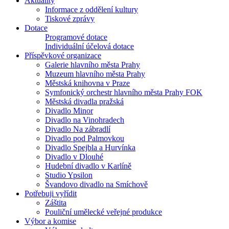
Aktuality
Informace z oddělení kultury
Tiskové zprávy
Dotace
Programové dotace
Individuální účelová dotace
Příspěvkové organizace
Galerie hlavního města Prahy
Muzeum hlavního města Prahy
Městská knihovna v Praze
Symfonický orchestr hlavního města Prahy FOK
Městská divadla pražská
Divadlo Minor
Divadlo na Vinohradech
Divadlo Na zábradlí
Divadlo pod Palmovkou
Divadlo Spejbla a Hurvínka
Divadlo v Dlouhé
Hudební divadlo v Karlíně
Studio Ypsilon
Švandovo divadlo na Smíchově
Potřebuji vyřídit
Záštita
Pouliční umělecké veřejné produkce
Výbor a komise