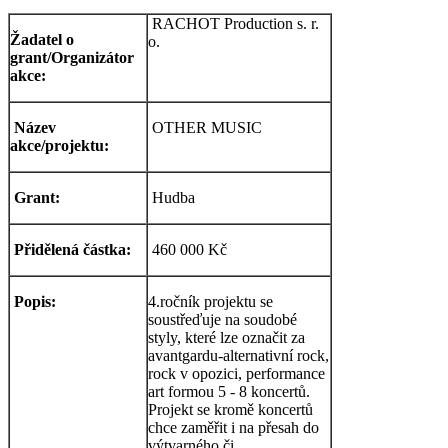
RACHOT Production s. r.
Žadatel o
o.
grant/Organizátor
akce:
Název
OTHER MUSIC
akce/projektu:
Grant:
Hudba
Přidělená částka:
460 000 Kč
Popis:
4.ročník projektu se
soustřeďuje na soudobé
styly, které lze označit za
avantgardu-alternativní rock,
rock v opozici, performance
art formou 5 - 8 koncertů.
Projekt se kromě koncertů
chce zaměřit i na přesah do
výtvarného či