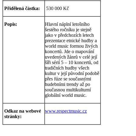
Přidělená částka:
530 000 Kč
Popis:
Hlavní náplní letošního
šestého ročníku je stejně
jako v předchozích letech
prezentace etnické hudby a
world music formou živých
koncertů. Jde o mapování
uvedených žánrů v celé její
šíři sérií 5 – 10 koncertů, od
tradičních hudby všech
kultur v její původní podobě
přes fúze se současnými
hudebními trendy až po
současnou multikulturní
globální world music.
Odkaz na webové
www.respectmusic.cz
stránky: