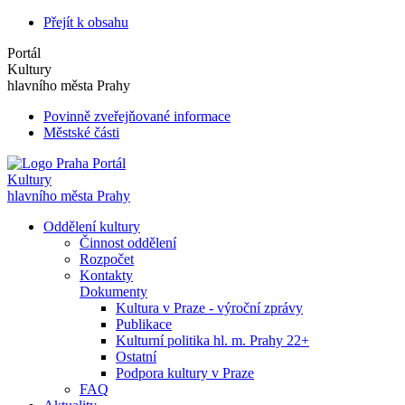
Přejít k obsahu
Portál
Kultury
hlavního města Prahy
Povinně zveřejňované informace
Městské části
Portál
Kultury
hlavního města Prahy
Oddělení kultury
Činnost oddělení
Rozpočet
Kontakty
Dokumenty
Kultura v Praze - výroční zprávy
Publikace
Kulturní politika hl. m. Prahy 22+
Ostatní
Podpora kultury v Praze
FAQ