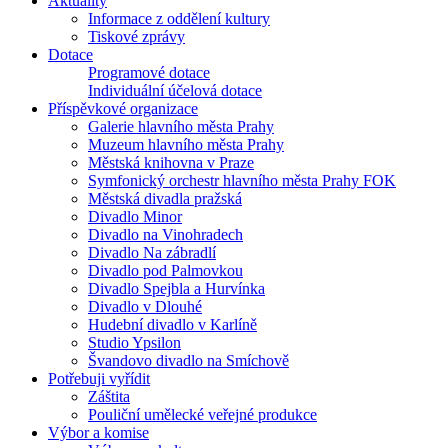
Aktuality
Informace z oddělení kultury
Tiskové zprávy
Dotace
Programové dotace
Individuální účelová dotace
Příspěvkové organizace
Galerie hlavního města Prahy
Muzeum hlavního města Prahy
Městská knihovna v Praze
Symfonický orchestr hlavního města Prahy FOK
Městská divadla pražská
Divadlo Minor
Divadlo na Vinohradech
Divadlo Na zábradlí
Divadlo pod Palmovkou
Divadlo Spejbla a Hurvínka
Divadlo v Dlouhé
Hudební divadlo v Karlíně
Studio Ypsilon
Švandovo divadlo na Smíchově
Potřebuji vyřídit
Záštita
Pouliční umělecké veřejné produkce
Výbor a komise