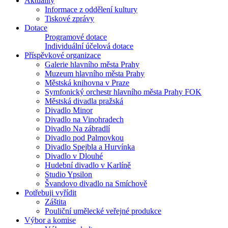
Aktuality
Informace z oddělení kultury
Tiskové zprávy
Dotace
Programové dotace
Individuální účelová dotace
Příspěvkové organizace
Galerie hlavního města Prahy
Muzeum hlavního města Prahy
Městská knihovna v Praze
Symfonický orchestr hlavního města Prahy FOK
Městská divadla pražská
Divadlo Minor
Divadlo na Vinohradech
Divadlo Na zábradlí
Divadlo pod Palmovkou
Divadlo Spejbla a Hurvínka
Divadlo v Dlouhé
Hudební divadlo v Karlíně
Studio Ypsilon
Švandovo divadlo na Smíchově
Potřebuji vyřídit
Záštita
Pouliční umělecké veřejné produkce
Výbor a komise