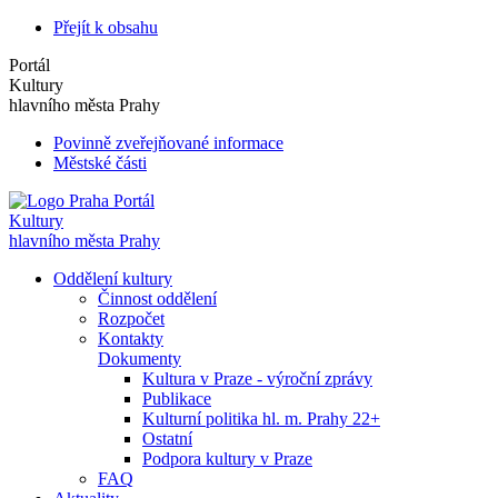
Přejít k obsahu
Portál
Kultury
hlavního města Prahy
Povinně zveřejňované informace
Městské části
Portál
Kultury
hlavního města Prahy
Oddělení kultury
Činnost oddělení
Rozpočet
Kontakty
Dokumenty
Kultura v Praze - výroční zprávy
Publikace
Kulturní politika hl. m. Prahy 22+
Ostatní
Podpora kultury v Praze
FAQ