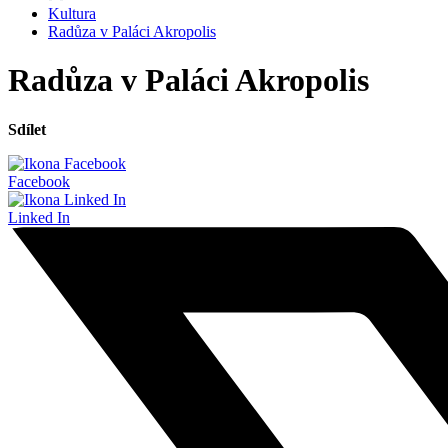
Kultura
Radůza v Paláci Akropolis
Radůza v Paláci Akropolis
Sdílet
Facebook
Linked In