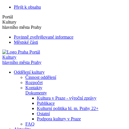
Přejít k obsahu
Portál
Kultury
hlavního města Prahy
Povinně zveřejňované informace
Městské části
Portál
Kultury
hlavního města Prahy
Oddělení kultury
Činnost oddělení
Rozpočet
Kontakty
Dokumenty
Kultura v Praze - výroční zprávy
Publikace
Kulturní politika hl. m. Prahy 22+
Ostatní
Podpora kultury v Praze
FAQ