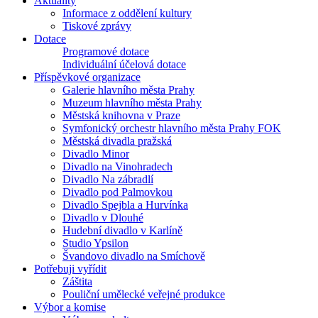
Aktuality
Informace z oddělení kultury
Tiskové zprávy
Dotace
Programové dotace
Individuální účelová dotace
Příspěvkové organizace
Galerie hlavního města Prahy
Muzeum hlavního města Prahy
Městská knihovna v Praze
Symfonický orchestr hlavního města Prahy FOK
Městská divadla pražská
Divadlo Minor
Divadlo na Vinohradech
Divadlo Na zábradlí
Divadlo pod Palmovkou
Divadlo Spejbla a Hurvínka
Divadlo v Dlouhé
Hudební divadlo v Karlíně
Studio Ypsilon
Švandovo divadlo na Smíchově
Potřebuji vyřídit
Záštita
Pouliční umělecké veřejné produkce
Výbor a komise