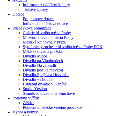
Aktuality
Informace z oddělení kultury
Tiskové zprávy
Dotace
Programové dotace
Individuální účelová dotace
Příspěvkové organizace
Galerie hlavního města Prahy
Muzeum hlavního města Prahy
Městská knihovna v Praze
Symfonický orchestr hlavního města Prahy FOK
Městská divadla pražská
Divadlo Minor
Divadlo na Vinohradech
Divadlo Na zábradlí
Divadlo pod Palmovkou
Divadlo Spejbla a Hurvínka
Divadlo v Dlouhé
Hudební divadlo v Karlíně
Studio Ypsilon
Švandovo divadlo na Smíchově
Potřebuji vyřídit
Záštita
Pouliční umělecké veřejné produkce
Výbor a komise