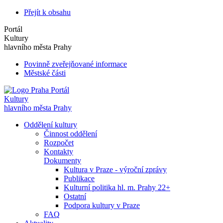
Přejít k obsahu
Portál
Kultury
hlavního města Prahy
Povinně zveřejňované informace
Městské části
Portál
Kultury
hlavního města Prahy
Oddělení kultury
Činnost oddělení
Rozpočet
Kontakty
Dokumenty
Kultura v Praze - výroční zprávy
Publikace
Kulturní politika hl. m. Prahy 22+
Ostatní
Podpora kultury v Praze
FAQ