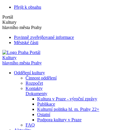
Přejít k obsahu
Portál
Kultury
hlavního města Prahy
Povinně zveřejňované informace
Městské části
Portál
Kultury
hlavního města Prahy
Oddělení kultury
Činnost oddělení
Rozpočet
Kontakty
Dokumenty
Kultura v Praze - výroční zprávy
Publikace
Kulturní politika hl. m. Prahy 22+
Ostatní
Podpora kultury v Praze
FAQ