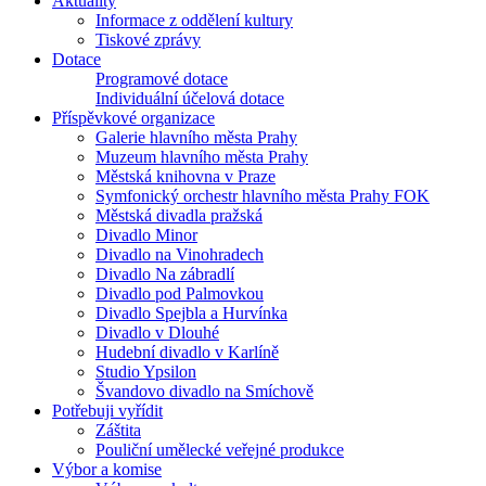
Aktuality
Informace z oddělení kultury
Tiskové zprávy
Dotace
Programové dotace
Individuální účelová dotace
Příspěvkové organizace
Galerie hlavního města Prahy
Muzeum hlavního města Prahy
Městská knihovna v Praze
Symfonický orchestr hlavního města Prahy FOK
Městská divadla pražská
Divadlo Minor
Divadlo na Vinohradech
Divadlo Na zábradlí
Divadlo pod Palmovkou
Divadlo Spejbla a Hurvínka
Divadlo v Dlouhé
Hudební divadlo v Karlíně
Studio Ypsilon
Švandovo divadlo na Smíchově
Potřebuji vyřídit
Záštita
Pouliční umělecké veřejné produkce
Výbor a komise