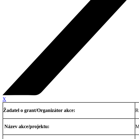
X
Žadatel o grant/Organizátor akce:
R
Název akce/projektu:
M