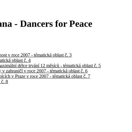
 - Dancers for Peace
ost v roce 2007 - tématická oblast č. 3
tická oblast č. 4
aximální délce trvání 12 měsíců - tématická oblast č. 5
v zahraničí v roce 2007 - tématická oblast č. 6
cích v Praze v roce 2007 - tématická oblast č. 7
 č. 8