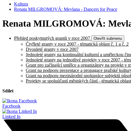
Kultura
Renata MILGROMOVÁ: Mevlana - Dancers for Peace
Renata MILGROMOVÁ: Mevlana
Přehled poskytnutých grantů v roce 2007
Otevřít submenu
Čtyřleté granty v roce 2007 - tématická oblast č. 1 a č. 2
Dvouleté granty v roce 2007
Jednoleté granty na kontinuální kulturní a uměleckou činn
Jednoleté granty na jednotlivé projekty v roce 2007 - téma
Grant pro začínající umělce a organizátory na projekt v m
Grant na podporu prezentace a propagace pražské kultury 
Grant na podporu mezinárodní spolupráce subjektů působí
Projekty se spoluúčastí městských částí - tématická oblast
Sdílet
Facebook
Linked In