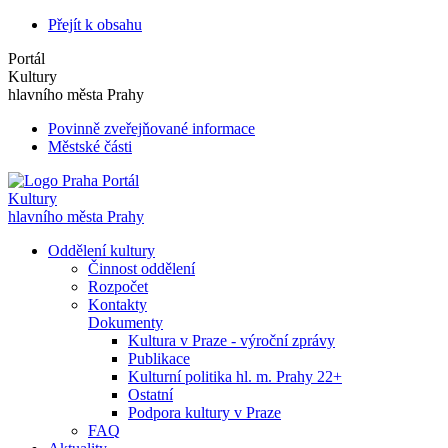
Přejít k obsahu
Portál
Kultury
hlavního města Prahy
Povinně zveřejňované informace
Městské části
Portál
Kultury
hlavního města Prahy
Oddělení kultury
Činnost oddělení
Rozpočet
Kontakty
Dokumenty
Kultura v Praze - výroční zprávy
Publikace
Kulturní politika hl. m. Prahy 22+
Ostatní
Podpora kultury v Praze
FAQ