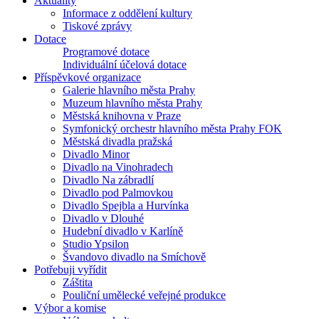
Aktuality
Informace z oddělení kultury
Tiskové zprávy
Dotace
Programové dotace
Individuální účelová dotace
Příspěvkové organizace
Galerie hlavního města Prahy
Muzeum hlavního města Prahy
Městská knihovna v Praze
Symfonický orchestr hlavního města Prahy FOK
Městská divadla pražská
Divadlo Minor
Divadlo na Vinohradech
Divadlo Na zábradlí
Divadlo pod Palmovkou
Divadlo Spejbla a Hurvínka
Divadlo v Dlouhé
Hudební divadlo v Karlíně
Studio Ypsilon
Švandovo divadlo na Smíchově
Potřebuji vyřídit
Záštita
Pouliční umělecké veřejné produkce
Výbor a komise