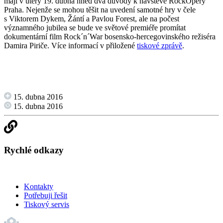
mají v úterý 19. dubna hned dva důvody k návštěvě RockOpery
Praha. Nejenže se mohou těšit na uvedení samotné hry v čele
s Viktorem Dykem, Žántí a Pavlou Forest, ale na počest
významného jubilea se bude ve světové premiéře promítat
dokumentární film Rock´n´War bosensko-hercegovinského režiséra
Damira Piriče. Více informací v přiložené
tiskové zprávě
.
15. dubna 2016
15. dubna 2016
Rychlé odkazy
Kontakty
Potřebuji řešit
Tiskový servis