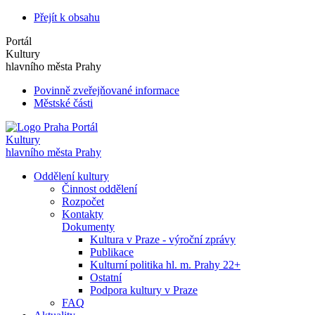
Přejít k obsahu
Portál
Kultury
hlavního města Prahy
Povinně zveřejňované informace
Městské části
Portál
Kultury
hlavního města Prahy
Oddělení kultury
Činnost oddělení
Rozpočet
Kontakty
Dokumenty
Kultura v Praze - výroční zprávy
Publikace
Kulturní politika hl. m. Prahy 22+
Ostatní
Podpora kultury v Praze
FAQ