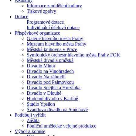
Aktuality
Informace z oddělení kultury
Tiskové zprávy
Dotace
Programové dotace
Individuální účelová dotace
Příspěvkové organizace
Galerie hlavního města Prahy
Muzeum hlavního města Prahy
Městská knihovna v Praze
Symfonický orchestr hlavního města Prahy FOK
Městská divadla pražská
Divadlo Minor
Divadlo na Vinohradech
Divadlo Na zábradlí
Divadlo pod Palmovkou
Divadlo Spejbla a Hurvínka
Divadlo v Dlouhé
Hudební divadlo v Karlíně
Studio Ypsilon
Švandovo divadlo na Smíchově
Potřebuji vyřídit
Záštita
Pouliční umělecké veřejné produkce
Výbor a komise