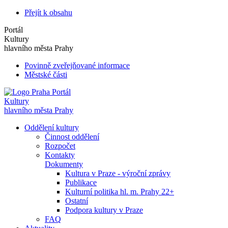
Přejít k obsahu
Portál
Kultury
hlavního města Prahy
Povinně zveřejňované informace
Městské části
Portál
Kultury
hlavního města Prahy
Oddělení kultury
Činnost oddělení
Rozpočet
Kontakty
Dokumenty
Kultura v Praze - výroční zprávy
Publikace
Kulturní politika hl. m. Prahy 22+
Ostatní
Podpora kultury v Praze
FAQ