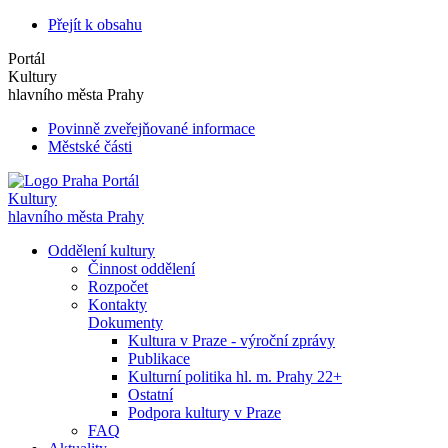
Přejít k obsahu
Portál
Kultury
hlavního města Prahy
Povinně zveřejňované informace
Městské části
Portál
Kultury
hlavního města Prahy
Oddělení kultury
Činnost oddělení
Rozpočet
Kontakty
Dokumenty
Kultura v Praze - výroční zprávy
Publikace
Kulturní politika hl. m. Prahy 22+
Ostatní
Podpora kultury v Praze
FAQ