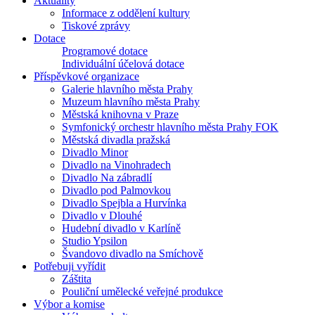
Aktuality
Informace z oddělení kultury
Tiskové zprávy
Dotace
Programové dotace
Individuální účelová dotace
Příspěvkové organizace
Galerie hlavního města Prahy
Muzeum hlavního města Prahy
Městská knihovna v Praze
Symfonický orchestr hlavního města Prahy FOK
Městská divadla pražská
Divadlo Minor
Divadlo na Vinohradech
Divadlo Na zábradlí
Divadlo pod Palmovkou
Divadlo Spejbla a Hurvínka
Divadlo v Dlouhé
Hudební divadlo v Karlíně
Studio Ypsilon
Švandovo divadlo na Smíchově
Potřebuji vyřídit
Záštita
Pouliční umělecké veřejné produkce
Výbor a komise