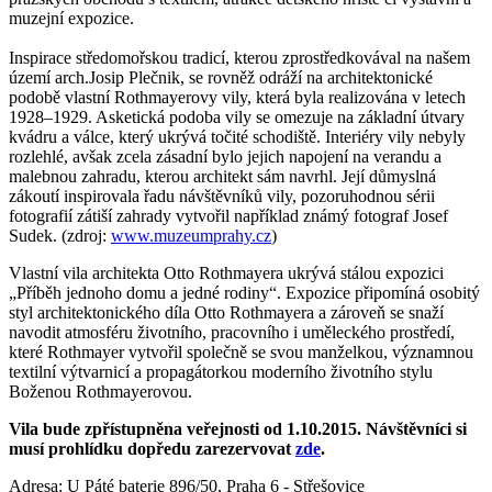
muzejní expozice.
Inspirace středomořskou tradicí, kterou zprostředkovával na našem
území arch.Josip Plečnik, se rovněž odráží na architektonické
podobě vlastní Rothmayerovy vily, která byla realizována v letech
1928–1929. Asketická podoba vily se omezuje na základní útvary
kvádru a válce, který ukrývá točité schodiště. Interiéry vily nebyly
rozlehlé, avšak zcela zásadní bylo jejich napojení na verandu a
malebnou zahradu, kterou architekt sám navrhl. Její důmyslná
zákoutí inspirovala řadu návštěvníků vily, pozoruhodnou sérii
fotografií zátiší zahrady vytvořil například známý fotograf Josef
Sudek. (zdroj:
www.muzeumprahy.cz
)
Vlastní vila architekta Otto Rothmayera ukrývá stálou expozici
„Příběh jednoho domu a jedné rodiny“. Expozice připomíná osobitý
styl architektonického díla Otto Rothmayera a zároveň se snaží
navodit atmosféru životního, pracovního i uměleckého prostředí,
které Rothmayer vytvořil společně se svou manželkou, významnou
textilní výtvarnicí a propagátorkou moderního životního stylu
Boženou Rothmayerovou.
Vila bude zpřístupněna veřejnosti od 1.10.2015. Návštěvníci si
musí prohlídku dopředu zarezervovat
zde
.
Adresa: U Páté baterie 896/50, Praha 6 - Střešovice