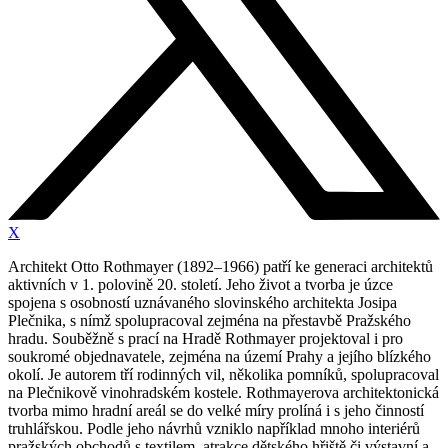
X
Architekt Otto Rothmayer (1892–1966) patří ke generaci architektů
aktivních v 1. polovině 20. století. Jeho život a tvorba je úzce
spojena s osobností uznávaného slovinského architekta Josipa
Plečnika, s nímž spolupracoval zejména na přestavbě Pražského
hradu. Souběžně s prací na Hradě Rothmayer projektoval i pro
soukromé objednavatele, zejména na území Prahy a jejího blízkého
okolí. Je autorem tří rodinných vil, několika pomníků, spolupracoval
na Plečnikově vinohradském kostele. Rothmayerova architektonická
tvorba mimo hradní areál se do velké míry prolíná i s jeho činností
truhlářskou. Podle jeho návrhů vzniklo například mnoho interiérů
pražských obchodů s textilem, atrakce dětského hřiště či výstavní a