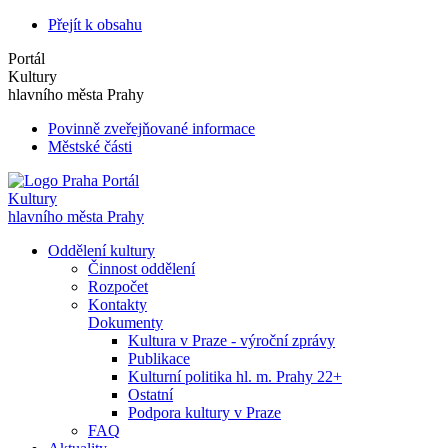
Přejít k obsahu
Portál
Kultury
hlavního města Prahy
Povinně zveřejňované informace
Městské části
Portál
Kultury
hlavního města Prahy
Oddělení kultury
Činnost oddělení
Rozpočet
Kontakty
Dokumenty
Kultura v Praze - výroční zprávy
Publikace
Kulturní politika hl. m. Prahy 22+
Ostatní
Podpora kultury v Praze
FAQ