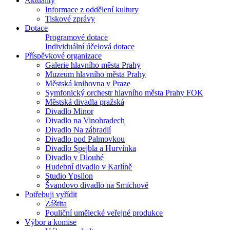
Aktuality
Informace z oddělení kultury
Tiskové zprávy
Dotace
Programové dotace
Individuální účelová dotace
Příspěvkové organizace
Galerie hlavního města Prahy
Muzeum hlavního města Prahy
Městská knihovna v Praze
Symfonický orchestr hlavního města Prahy FOK
Městská divadla pražská
Divadlo Minor
Divadlo na Vinohradech
Divadlo Na zábradlí
Divadlo pod Palmovkou
Divadlo Spejbla a Hurvínka
Divadlo v Dlouhé
Hudební divadlo v Karlíně
Studio Ypsilon
Švandovo divadlo na Smíchově
Potřebuji vyřídit
Záštita
Pouliční umělecké veřejné produkce
Výbor a komise