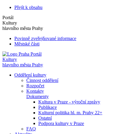
Přejít k obsahu
Portál
Kultury
hlavního města Prahy
Povinně zveřejňované informace
Městské části
Portál
Kultury
hlavního města Prahy
Oddělení kultury
Činnost oddělení
Rozpočet
Kontakty
Dokumenty
Kultura v Praze - výroční zprávy
Publikace
Kulturní politika hl. m. Prahy 22+
Ostatní
Podpora kultury v Praze
FAQ