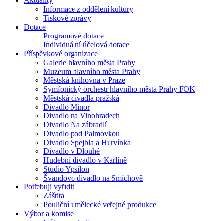
Aktuality
Informace z oddělení kultury
Tiskové zprávy
Dotace
Programové dotace
Individuální účelová dotace
Příspěvkové organizace
Galerie hlavního města Prahy
Muzeum hlavního města Prahy
Městská knihovna v Praze
Symfonický orchestr hlavního města Prahy FOK
Městská divadla pražská
Divadlo Minor
Divadlo na Vinohradech
Divadlo Na zábradlí
Divadlo pod Palmovkou
Divadlo Spejbla a Hurvínka
Divadlo v Dlouhé
Hudební divadlo v Karlíně
Studio Ypsilon
Švandovo divadlo na Smíchově
Potřebuji vyřídit
Záštita
Pouliční umělecké veřejné produkce
Výbor a komise