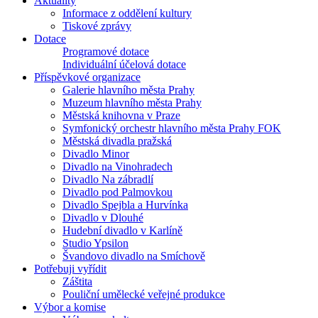
Aktuality
Informace z oddělení kultury
Tiskové zprávy
Dotace
Programové dotace
Individuální účelová dotace
Příspěvkové organizace
Galerie hlavního města Prahy
Muzeum hlavního města Prahy
Městská knihovna v Praze
Symfonický orchestr hlavního města Prahy FOK
Městská divadla pražská
Divadlo Minor
Divadlo na Vinohradech
Divadlo Na zábradlí
Divadlo pod Palmovkou
Divadlo Spejbla a Hurvínka
Divadlo v Dlouhé
Hudební divadlo v Karlíně
Studio Ypsilon
Švandovo divadlo na Smíchově
Potřebuji vyřídit
Záštita
Pouliční umělecké veřejné produkce
Výbor a komise