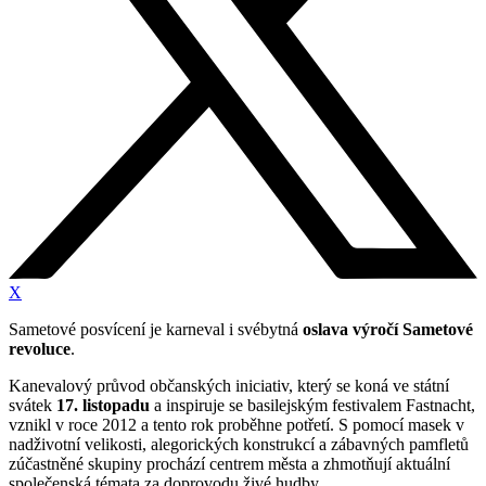
X
Sametové posvícení je karneval i svébytná
oslava výročí Sametové
revoluce
.
Kanevalový průvod občanských iniciativ, který se koná ve státní
svátek
17. listopadu
a inspiruje se basilejským festivalem Fastnacht,
vznikl v roce 2012 a tento rok proběhne potřetí. S pomocí masek v
nadživotní velikosti, alegorických konstrukcí a zábavných pamfletů
zúčastněné skupiny prochází centrem města a zhmotňují aktuální
společenská témata za doprovodu živé hudby.