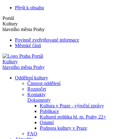
Přejít k obsahu
Portál
Kultury
hlavního města Prahy
Povinně zveřejňované informace
Městské části
Portál
Kultury
hlavního města Prahy
Oddělení kultury
Činnost oddělení
Rozpočet
Kontakty
Dokumenty
Kultura v Praze - výroční zprávy
Publikace
Kulturní politika hl. m. Prahy 22+
Ostatní
Podpora kultury v Praze
FAQ