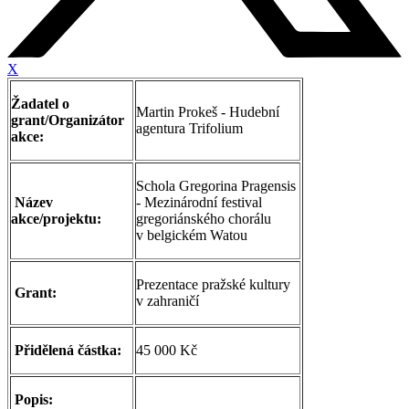
X
Žadatel o
Martin Prokeš - Hudební
grant/Organizátor
agentura Trifolium
akce:
Schola Gregorina Pragensis
Název
- Mezinárodní festival
akce/projektu:
gregoriánského chorálu
v belgickém Watou
Prezentace pražské kultury
Grant:
v zahraničí
Přidělená částka:
45 000 Kč
Popis: