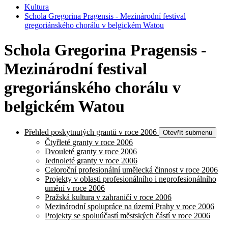
Kultura
Schola Gregorina Pragensis - Mezinárodní festival
gregoriánského chorálu v belgickém Watou
Schola Gregorina Pragensis -
Mezinárodní festival
gregoriánského chorálu v
belgickém Watou
Přehled poskytnutých grantů v roce 2006
Otevřít submenu
Čtyřleté granty v roce 2006
Dvouleté granty v roce 2006
Jednoleté granty v roce 2006
Celoroční profesionální umělecká činnost v roce 2006
Projekty v oblasti profesionálního i neprofesionálního
umění v roce 2006
Pražská kultura v zahraničí v roce 2006
Mezinárodní spolupráce na území Prahy v roce 2006
Projekty se spoluúčastí městských částí v roce 2006