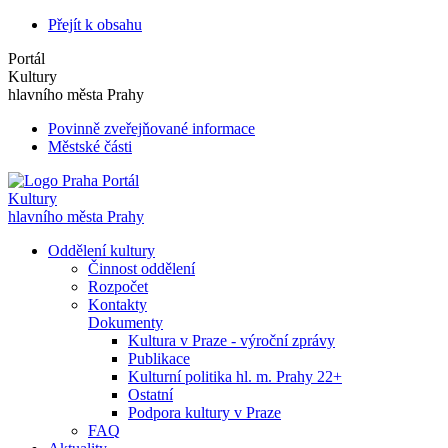
Přejít k obsahu
Portál
Kultury
hlavního města Prahy
Povinně zveřejňované informace
Městské části
Portál
Kultury
hlavního města Prahy
Oddělení kultury
Činnost oddělení
Rozpočet
Kontakty
Dokumenty
Kultura v Praze - výroční zprávy
Publikace
Kulturní politika hl. m. Prahy 22+
Ostatní
Podpora kultury v Praze
FAQ