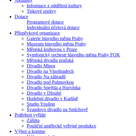
Aktuality
Informace z oddělení kultury
Tiskové zprávy
Dotace
Programové dotace
Individuální účelová dotace
Příspěvkové organizace
Galerie hlavního města Prahy
Muzeum hlavního města Prahy
Městská knihovna v Praze
Symfonický orchestr hlavního města Prahy FOK
Městská divadla pražská
Divadlo Minor
Divadlo na Vinohradech
Divadlo Na zábradlí
Divadlo pod Palmovkou
Divadlo Spejbla a Hurvínka
Divadlo v Dlouhé
Hudební divadlo v Karlíně
Studio Ypsilon
Švandovo divadlo na Smíchově
Potřebuji vyřídit
Záštita
Pouliční umělecké veřejné produkce
Výbor a komise