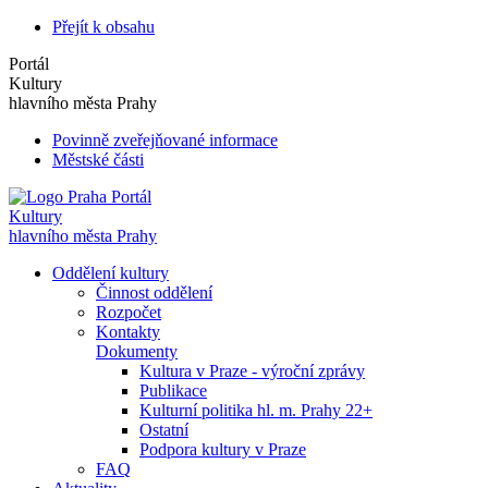
Přejít k obsahu
Portál
Kultury
hlavního města Prahy
Povinně zveřejňované informace
Městské části
Portál
Kultury
hlavního města Prahy
Oddělení kultury
Činnost oddělení
Rozpočet
Kontakty
Dokumenty
Kultura v Praze - výroční zprávy
Publikace
Kulturní politika hl. m. Prahy 22+
Ostatní
Podpora kultury v Praze
FAQ