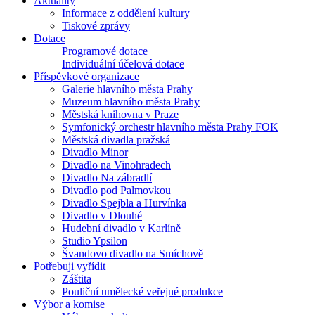
Aktuality
Informace z oddělení kultury
Tiskové zprávy
Dotace
Programové dotace
Individuální účelová dotace
Příspěvkové organizace
Galerie hlavního města Prahy
Muzeum hlavního města Prahy
Městská knihovna v Praze
Symfonický orchestr hlavního města Prahy FOK
Městská divadla pražská
Divadlo Minor
Divadlo na Vinohradech
Divadlo Na zábradlí
Divadlo pod Palmovkou
Divadlo Spejbla a Hurvínka
Divadlo v Dlouhé
Hudební divadlo v Karlíně
Studio Ypsilon
Švandovo divadlo na Smíchově
Potřebuji vyřídit
Záštita
Pouliční umělecké veřejné produkce
Výbor a komise