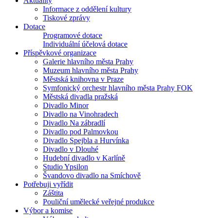
Aktuality
Informace z oddělení kultury
Tiskové zprávy
Dotace
Programové dotace
Individuální účelová dotace
Příspěvkové organizace
Galerie hlavního města Prahy
Muzeum hlavního města Prahy
Městská knihovna v Praze
Symfonický orchestr hlavního města Prahy FOK
Městská divadla pražská
Divadlo Minor
Divadlo na Vinohradech
Divadlo Na zábradlí
Divadlo pod Palmovkou
Divadlo Spejbla a Hurvínka
Divadlo v Dlouhé
Hudební divadlo v Karlíně
Studio Ypsilon
Švandovo divadlo na Smíchově
Potřebuji vyřídit
Záštita
Pouliční umělecké veřejné produkce
Výbor a komise