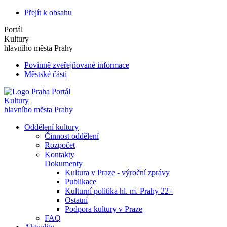
Přejít k obsahu
Portál
Kultury
hlavního města Prahy
Povinně zveřejňované informace
Městské části
Portál
Kultury
hlavního města Prahy
Oddělení kultury
Činnost oddělení
Rozpočet
Kontakty
Dokumenty
Kultura v Praze - výroční zprávy
Publikace
Kulturní politika hl. m. Prahy 22+
Ostatní
Podpora kultury v Praze
FAQ