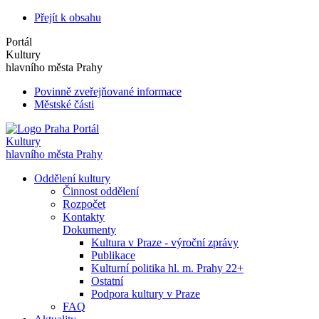
Přejít k obsahu
Portál
Kultury
hlavního města Prahy
Povinně zveřejňované informace
Městské části
Portál
Kultury
hlavního města Prahy
Oddělení kultury
Činnost oddělení
Rozpočet
Kontakty
Dokumenty
Kultura v Praze - výroční zprávy
Publikace
Kulturní politika hl. m. Prahy 22+
Ostatní
Podpora kultury v Praze
FAQ