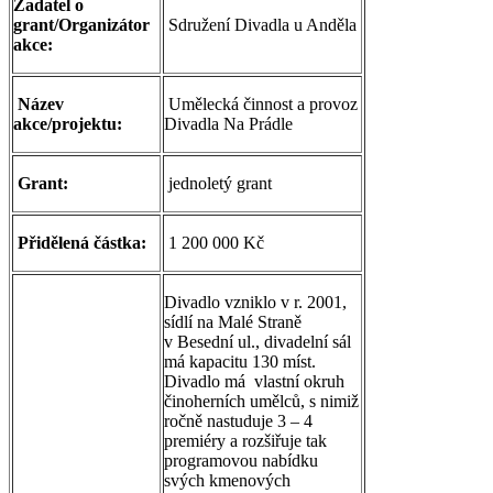
Žadatel o
grant/Organizátor
Sdružení Divadla u Anděla
akce:
Název
Umělecká činnost a provoz
akce/projektu:
Divadla Na Prádle
Grant:
jednoletý grant
Přidělená částka:
1 200 000 Kč
Divadlo vzniklo v r. 2001,
sídlí na Malé Straně
v Besední ul., divadelní sál
má kapacitu 130 míst.
Divadlo má vlastní okruh
činoherních umělců, s nimiž
ročně nastuduje 3 – 4
premiéry a rozšiřuje tak
programovou nabídku
svých kmenových