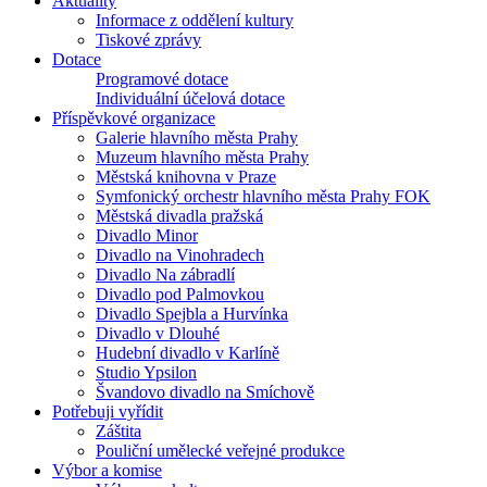
Aktuality
Informace z oddělení kultury
Tiskové zprávy
Dotace
Programové dotace
Individuální účelová dotace
Příspěvkové organizace
Galerie hlavního města Prahy
Muzeum hlavního města Prahy
Městská knihovna v Praze
Symfonický orchestr hlavního města Prahy FOK
Městská divadla pražská
Divadlo Minor
Divadlo na Vinohradech
Divadlo Na zábradlí
Divadlo pod Palmovkou
Divadlo Spejbla a Hurvínka
Divadlo v Dlouhé
Hudební divadlo v Karlíně
Studio Ypsilon
Švandovo divadlo na Smíchově
Potřebuji vyřídit
Záštita
Pouliční umělecké veřejné produkce
Výbor a komise