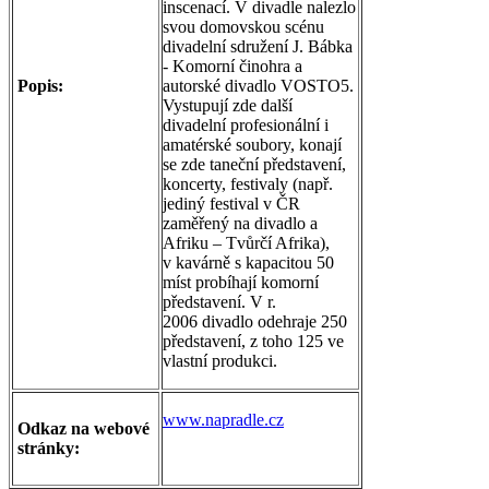
inscenací. V divadle nalezlo
svou domovskou scénu
divadelní sdružení J. Bábka
- Komorní činohra a
Popis:
autorské divadlo VOSTO5.
Vystupují zde další
divadelní profesionální i
amatérské soubory, konají
se zde taneční představení,
koncerty, festivaly (např.
jediný festival v ČR
zaměřený na divadlo a
Afriku – Tvůrčí Afrika),
v kavárně s kapacitou 50
míst probíhají komorní
představení. V r.
2006 divadlo odehraje 250
představení, z toho 125 ve
vlastní produkci.
www.napradle.cz
Odkaz na webové
stránky: