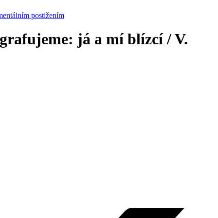
 mentálním postižením
afujeme: já a mí blízcí / V.