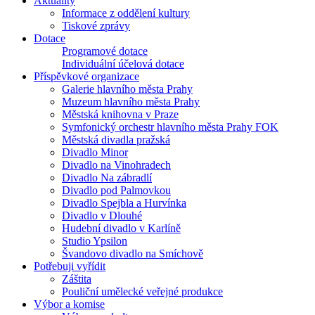
Aktuality
Informace z oddělení kultury
Tiskové zprávy
Dotace
Programové dotace
Individuální účelová dotace
Příspěvkové organizace
Galerie hlavního města Prahy
Muzeum hlavního města Prahy
Městská knihovna v Praze
Symfonický orchestr hlavního města Prahy FOK
Městská divadla pražská
Divadlo Minor
Divadlo na Vinohradech
Divadlo Na zábradlí
Divadlo pod Palmovkou
Divadlo Spejbla a Hurvínka
Divadlo v Dlouhé
Hudební divadlo v Karlíně
Studio Ypsilon
Švandovo divadlo na Smíchově
Potřebuji vyřídit
Záštita
Pouliční umělecké veřejné produkce
Výbor a komise