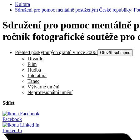
Kultura
Sdružení pro pomoc mentálně postiženým České republiky: Fotog
Sdružení pro pomoc mentálně pos
ročník fotografické soutěže pro
Přehled poskytnutých grantů v roce 2006
Otevřít submenu
Divadlo
Film
Hudba
Literatura
Tanec
Výtvarné umění
Neprofesionální umění
Sdílet
Facebook
Linked In