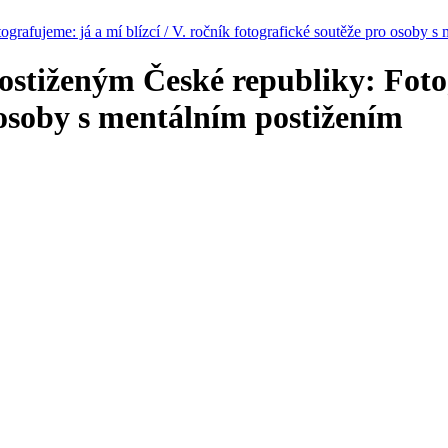
rafujeme: já a mí blízcí / V. ročník fotografické soutěže pro osoby s
tiženým České republiky: Fotogr
 osoby s mentálním postižením