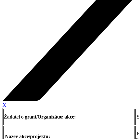
X
Žadatel o grant/Organizátor akce:
S
F
Název akce/projektu: