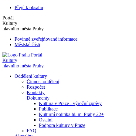
Přejít k obsahu
Portál
Kultury
hlavního města Prahy
Povinně zveřejňované informace
Městské části
Portál
Kultury
hlavního města Prahy
Oddělení kultury
Činnost oddělení
Rozpočet
Kontakty
Dokumenty
Kultura v Praze - výroční zprávy
Publikace
Kulturní politika hl. m. Prahy 22+
Ostatní
Podpora kultury v Praze
FAQ