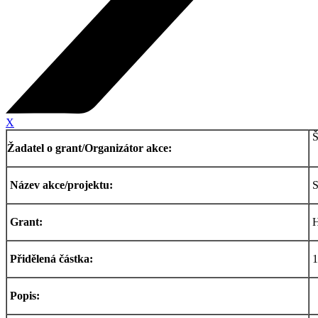
X
Š
Žadatel o grant/Organizátor akce:
Název akce/projektu:
S
Grant:
H
Přidělená částka:
1
Popis: