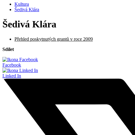
Kultura
Šedivá Klára
Šedivá Klára
Přehled poskytnutých grantů v roce 2009
Sdílet
Facebook
Linked In