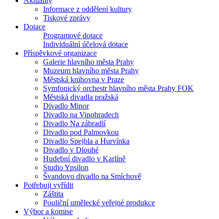
Aktuality
Informace z oddělení kultury
Tiskové zprávy
Dotace
Programové dotace
Individuální účelová dotace
Příspěvkové organizace
Galerie hlavního města Prahy
Muzeum hlavního města Prahy
Městská knihovna v Praze
Symfonický orchestr hlavního města Prahy FOK
Městská divadla pražská
Divadlo Minor
Divadlo na Vinohradech
Divadlo Na zábradlí
Divadlo pod Palmovkou
Divadlo Spejbla a Hurvínka
Divadlo v Dlouhé
Hudební divadlo v Karlíně
Studio Ypsilon
Švandovo divadlo na Smíchově
Potřebuji vyřídit
Záštita
Pouliční umělecké veřejné produkce
Výbor a komise