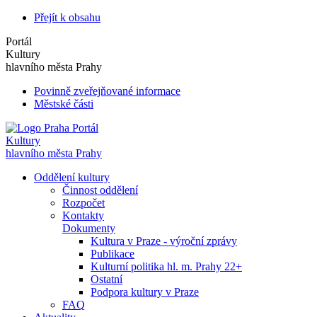
Přejít k obsahu
Portál
Kultury
hlavního města Prahy
Povinně zveřejňované informace
Městské části
Portál
Kultury
hlavního města Prahy
Oddělení kultury
Činnost oddělení
Rozpočet
Kontakty
Dokumenty
Kultura v Praze - výroční zprávy
Publikace
Kulturní politika hl. m. Prahy 22+
Ostatní
Podpora kultury v Praze
FAQ