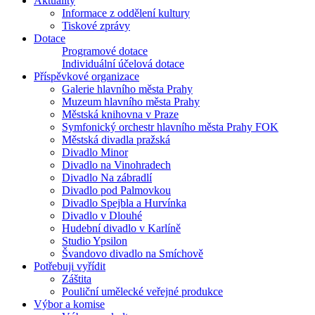
Aktuality
Informace z oddělení kultury
Tiskové zprávy
Dotace
Programové dotace
Individuální účelová dotace
Příspěvkové organizace
Galerie hlavního města Prahy
Muzeum hlavního města Prahy
Městská knihovna v Praze
Symfonický orchestr hlavního města Prahy FOK
Městská divadla pražská
Divadlo Minor
Divadlo na Vinohradech
Divadlo Na zábradlí
Divadlo pod Palmovkou
Divadlo Spejbla a Hurvínka
Divadlo v Dlouhé
Hudební divadlo v Karlíně
Studio Ypsilon
Švandovo divadlo na Smíchově
Potřebuji vyřídit
Záštita
Pouliční umělecké veřejné produkce
Výbor a komise