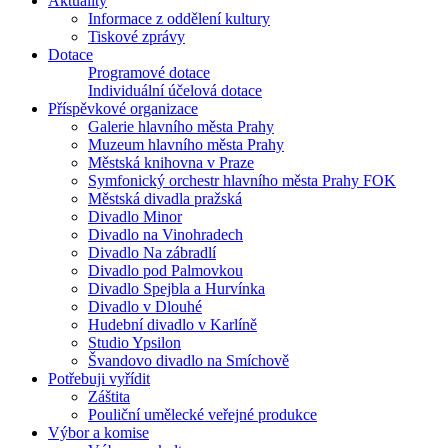
Aktuality
Informace z oddělení kultury
Tiskové zprávy
Dotace
Programové dotace
Individuální účelová dotace
Příspěvkové organizace
Galerie hlavního města Prahy
Muzeum hlavního města Prahy
Městská knihovna v Praze
Symfonický orchestr hlavního města Prahy FOK
Městská divadla pražská
Divadlo Minor
Divadlo na Vinohradech
Divadlo Na zábradlí
Divadlo pod Palmovkou
Divadlo Spejbla a Hurvínka
Divadlo v Dlouhé
Hudební divadlo v Karlíně
Studio Ypsilon
Švandovo divadlo na Smíchově
Potřebuji vyřídit
Záštita
Pouliční umělecké veřejné produkce
Výbor a komise