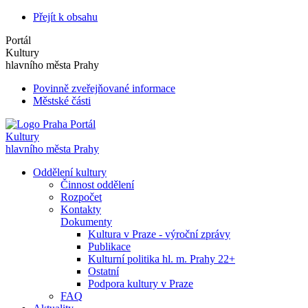
Přejít k obsahu
Portál
Kultury
hlavního města Prahy
Povinně zveřejňované informace
Městské části
Portál
Kultury
hlavního města Prahy
Oddělení kultury
Činnost oddělení
Rozpočet
Kontakty
Dokumenty
Kultura v Praze - výroční zprávy
Publikace
Kulturní politika hl. m. Prahy 22+
Ostatní
Podpora kultury v Praze
FAQ