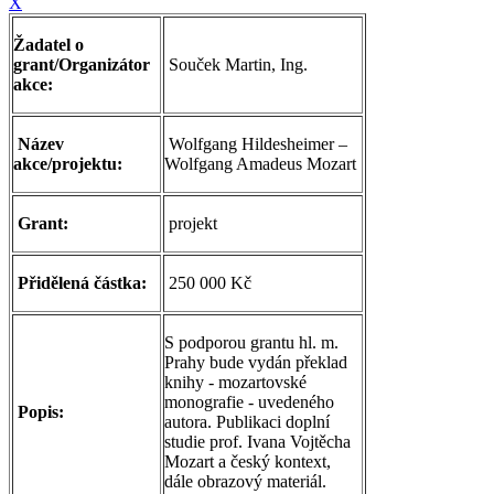
X
Žadatel o
grant/Organizátor
Souček Martin, Ing.
akce:
Název
Wolfgang Hildesheimer –
akce/projektu:
Wolfgang Amadeus Mozart
Grant:
projekt
Přidělená částka:
250 000 Kč
S podporou grantu hl. m.
Prahy bude vydán překlad
knihy - mozartovské
monografie - uvedeného
Popis:
autora. Publikaci doplní
studie prof. Ivana Vojtěcha
Mozart a český kontext,
dále obrazový materiál.