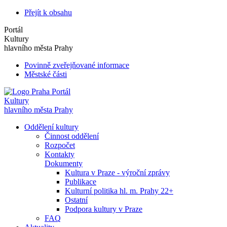
Přejít k obsahu
Portál
Kultury
hlavního města Prahy
Povinně zveřejňované informace
Městské části
Portál
Kultury
hlavního města Prahy
Oddělení kultury
Činnost oddělení
Rozpočet
Kontakty
Dokumenty
Kultura v Praze - výroční zprávy
Publikace
Kulturní politika hl. m. Prahy 22+
Ostatní
Podpora kultury v Praze
FAQ