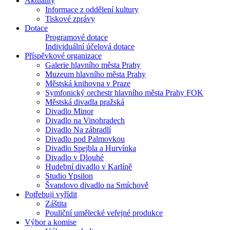
Aktuality
Informace z oddělení kultury
Tiskové zprávy
Dotace
Programové dotace
Individuální účelová dotace
Příspěvkové organizace
Galerie hlavního města Prahy
Muzeum hlavního města Prahy
Městská knihovna v Praze
Symfonický orchestr hlavního města Prahy FOK
Městská divadla pražská
Divadlo Minor
Divadlo na Vinohradech
Divadlo Na zábradlí
Divadlo pod Palmovkou
Divadlo Spejbla a Hurvínka
Divadlo v Dlouhé
Hudební divadlo v Karlíně
Studio Ypsilon
Švandovo divadlo na Smíchově
Potřebuji vyřídit
Záštita
Pouliční umělecké veřejné produkce
Výbor a komise