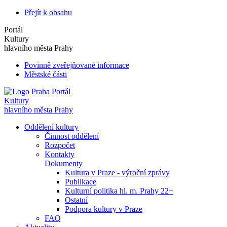
Přejít k obsahu
Portál
Kultury
hlavního města Prahy
Povinně zveřejňované informace
Městské části
Portál
Kultury
hlavního města Prahy
Oddělení kultury
Činnost oddělení
Rozpočet
Kontakty
Dokumenty
Kultura v Praze - výroční zprávy
Publikace
Kulturní politika hl. m. Prahy 22+
Ostatní
Podpora kultury v Praze
FAQ