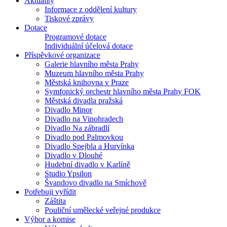
Aktuality
Informace z oddělení kultury
Tiskové zprávy
Dotace
Programové dotace
Individuální účelová dotace
Příspěvkové organizace
Galerie hlavního města Prahy
Muzeum hlavního města Prahy
Městská knihovna v Praze
Symfonický orchestr hlavního města Prahy FOK
Městská divadla pražská
Divadlo Minor
Divadlo na Vinohradech
Divadlo Na zábradlí
Divadlo pod Palmovkou
Divadlo Spejbla a Hurvínka
Divadlo v Dlouhé
Hudební divadlo v Karlíně
Studio Ypsilon
Švandovo divadlo na Smíchově
Potřebuji vyřídit
Záštita
Pouliční umělecké veřejné produkce
Výbor a komise