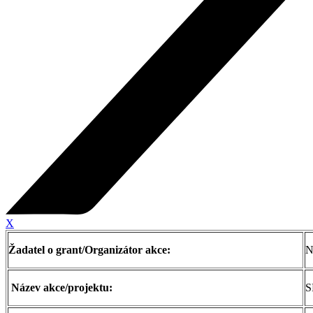
X
Žadatel o grant/Organizátor akce:
N
Název akce/projektu:
S