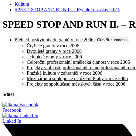
Kultura
SPEED STOP AND RUN II. – Rychle se zastav a běž
SPEED STOP AND RUN II. – Ryc
Přehled poskytnutých grantů v roce 2006
Otevřít submenu
Čtyřleté granty v roce 2006
Dvouleté granty v roce 2006
Jednoleté granty v roce 2006
Celoroční profesionální umělecká činnost v roce 2006
Projekty v oblasti profesionálního i neprofesionálního u
Pražská kultura v zahraničí v roce 2006
Mezinárodní spolupráce na území Prahy v roce 2006
Projekty se spoluúčastí městských částí v roce 2006
Sdílet
Facebook
Linked In