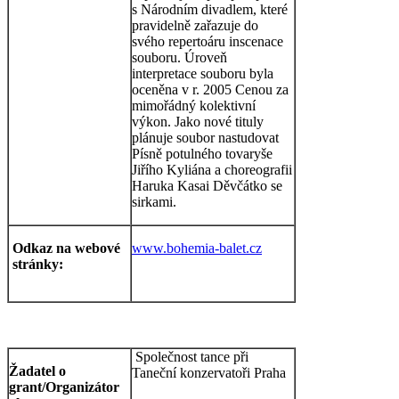
s Národním divadlem, které
pravidelně zařazuje do
svého repertoáru inscenace
souboru. Úroveň
interpretace souboru byla
oceněna v r. 2005 Cenou za
mimořádný kolektivní
výkon. Jako nové tituly
plánuje soubor nastudovat
Písně potulného tovaryše
Jiřího Kyliána a choreografii
Haruka Kasai Děvčátko se
sirkami.
Odkaz na webové
www.bohemia-balet.cz
stránky:
Společnost tance při
Žadatel o
Taneční konzervatoři Praha
grant/Organizátor