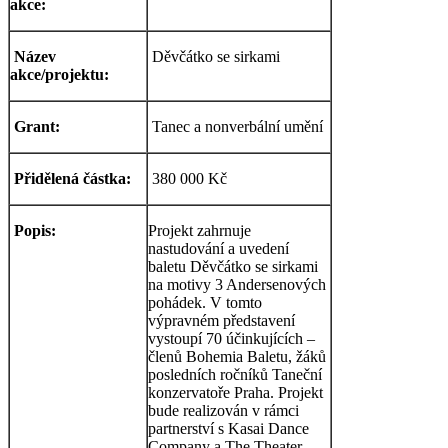
akce:
Název
Děvčátko se sirkami
akce/projektu:
Grant:
Tanec a nonverbální umění
Přidělená částka:
380 000 Kč
Popis:
Projekt zahrnuje
nastudování a uvedení
baletu Děvčátko se sirkami
na motivy 3 Andersenových
pohádek. V tomto
výpravném představení
vystoupí 70 účinkujících –
členů Bohemia Baletu, žáků
posledních ročníků Taneční
konzervatoře Praha. Projekt
bude realizován v rámci
partnerství s Kasai Dance
Company a The Theater