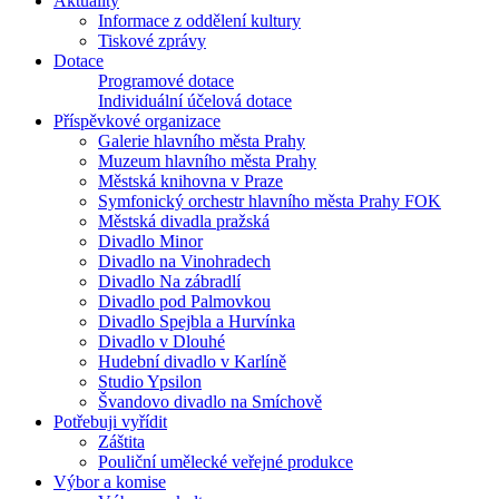
Aktuality
Informace z oddělení kultury
Tiskové zprávy
Dotace
Programové dotace
Individuální účelová dotace
Příspěvkové organizace
Galerie hlavního města Prahy
Muzeum hlavního města Prahy
Městská knihovna v Praze
Symfonický orchestr hlavního města Prahy FOK
Městská divadla pražská
Divadlo Minor
Divadlo na Vinohradech
Divadlo Na zábradlí
Divadlo pod Palmovkou
Divadlo Spejbla a Hurvínka
Divadlo v Dlouhé
Hudební divadlo v Karlíně
Studio Ypsilon
Švandovo divadlo na Smíchově
Potřebuji vyřídit
Záštita
Pouliční umělecké veřejné produkce
Výbor a komise