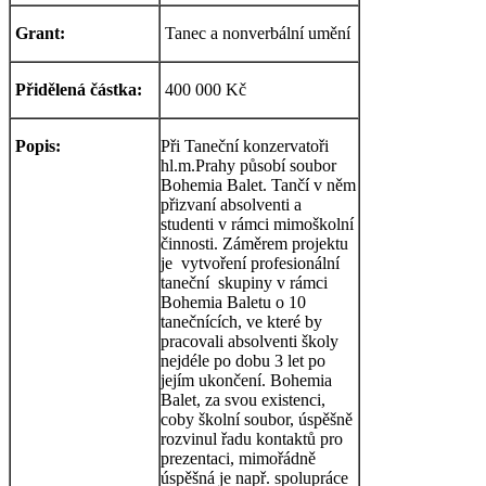
Grant:
Tanec a nonverbální umění
Přidělená částka:
400 000 Kč
Popis:
Při Taneční konzervatoři
hl.m.Prahy působí soubor
Bohemia Balet. Tančí v něm
přizvaní absolventi a
studenti v rámci mimoškolní
činnosti. Záměrem projektu
je vytvoření profesionální
taneční skupiny v rámci
Bohemia Baletu o 10
tanečnících, ve které by
pracovali absolventi školy
nejdéle po dobu 3 let po
jejím ukončení. Bohemia
Balet, za svou existenci,
coby školní soubor, úspěšně
rozvinul řadu kontaktů pro
prezentaci, mimořádně
úspěšná je např. spolupráce