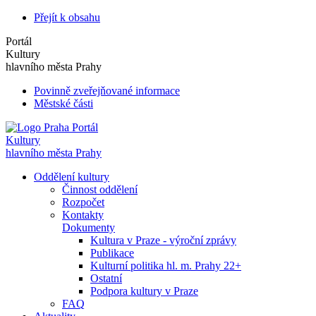
Přejít k obsahu
Portál
Kultury
hlavního města Prahy
Povinně zveřejňované informace
Městské části
Portál
Kultury
hlavního města Prahy
Oddělení kultury
Činnost oddělení
Rozpočet
Kontakty
Dokumenty
Kultura v Praze - výroční zprávy
Publikace
Kulturní politika hl. m. Prahy 22+
Ostatní
Podpora kultury v Praze
FAQ