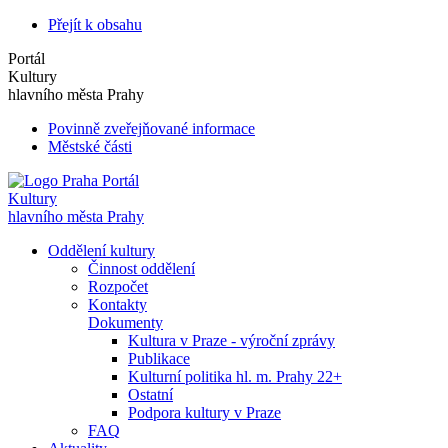
Přejít k obsahu
Portál
Kultury
hlavního města Prahy
Povinně zveřejňované informace
Městské části
Portál
Kultury
hlavního města Prahy
Oddělení kultury
Činnost oddělení
Rozpočet
Kontakty
Dokumenty
Kultura v Praze - výroční zprávy
Publikace
Kulturní politika hl. m. Prahy 22+
Ostatní
Podpora kultury v Praze
FAQ