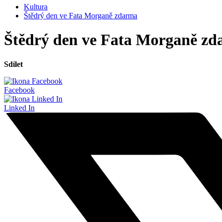
Kultura
Štědrý den ve Fata Morganě zdarma
Štědrý den ve Fata Morganě z
Sdílet
Facebook
Linked In