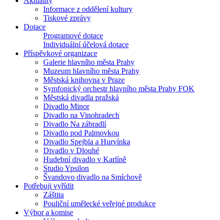
Aktuality
Informace z oddělení kultury
Tiskové zprávy
Dotace
Programové dotace
Individuální účelová dotace
Příspěvkové organizace
Galerie hlavního města Prahy
Muzeum hlavního města Prahy
Městská knihovna v Praze
Symfonický orchestr hlavního města Prahy FOK
Městská divadla pražská
Divadlo Minor
Divadlo na Vinohradech
Divadlo Na zábradlí
Divadlo pod Palmovkou
Divadlo Spejbla a Hurvínka
Divadlo v Dlouhé
Hudební divadlo v Karlíně
Studio Ypsilon
Švandovo divadlo na Smíchově
Potřebuji vyřídit
Záštita
Pouliční umělecké veřejné produkce
Výbor a komise