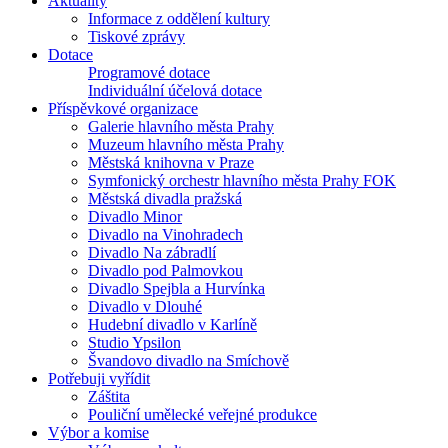
Aktuality
Informace z oddělení kultury
Tiskové zprávy
Dotace
Programové dotace
Individuální účelová dotace
Příspěvkové organizace
Galerie hlavního města Prahy
Muzeum hlavního města Prahy
Městská knihovna v Praze
Symfonický orchestr hlavního města Prahy FOK
Městská divadla pražská
Divadlo Minor
Divadlo na Vinohradech
Divadlo Na zábradlí
Divadlo pod Palmovkou
Divadlo Spejbla a Hurvínka
Divadlo v Dlouhé
Hudební divadlo v Karlíně
Studio Ypsilon
Švandovo divadlo na Smíchově
Potřebuji vyřídit
Záštita
Pouliční umělecké veřejné produkce
Výbor a komise