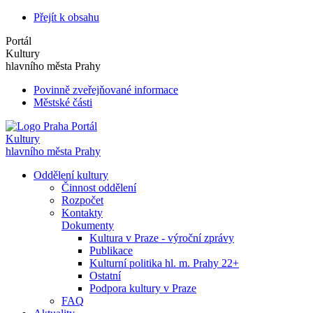
Přejít k obsahu
Portál
Kultury
hlavního města Prahy
Povinně zveřejňované informace
Městské části
Portál
Kultury
hlavního města Prahy
Oddělení kultury
Činnost oddělení
Rozpočet
Kontakty
Dokumenty
Kultura v Praze - výroční zprávy
Publikace
Kulturní politika hl. m. Prahy 22+
Ostatní
Podpora kultury v Praze
FAQ