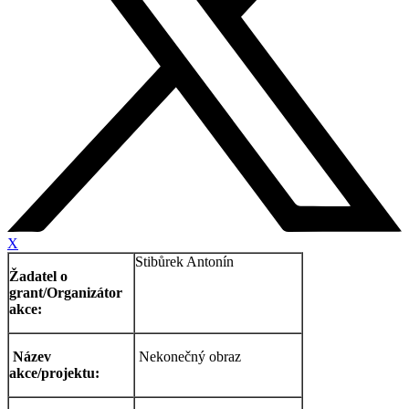
X
Stibůrek Antonín
Žadatel o
grant/Organizátor
akce:
Název
Nekonečný obraz
akce/projektu: