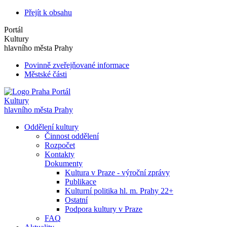
Přejít k obsahu
Portál
Kultury
hlavního města Prahy
Povinně zveřejňované informace
Městské části
Portál
Kultury
hlavního města Prahy
Oddělení kultury
Činnost oddělení
Rozpočet
Kontakty
Dokumenty
Kultura v Praze - výroční zprávy
Publikace
Kulturní politika hl. m. Prahy 22+
Ostatní
Podpora kultury v Praze
FAQ