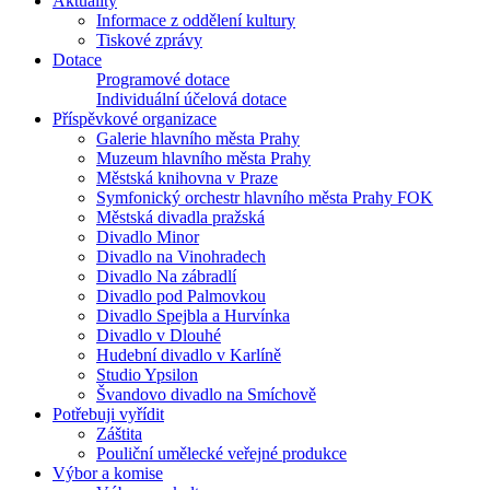
Aktuality
Informace z oddělení kultury
Tiskové zprávy
Dotace
Programové dotace
Individuální účelová dotace
Příspěvkové organizace
Galerie hlavního města Prahy
Muzeum hlavního města Prahy
Městská knihovna v Praze
Symfonický orchestr hlavního města Prahy FOK
Městská divadla pražská
Divadlo Minor
Divadlo na Vinohradech
Divadlo Na zábradlí
Divadlo pod Palmovkou
Divadlo Spejbla a Hurvínka
Divadlo v Dlouhé
Hudební divadlo v Karlíně
Studio Ypsilon
Švandovo divadlo na Smíchově
Potřebuji vyřídit
Záštita
Pouliční umělecké veřejné produkce
Výbor a komise