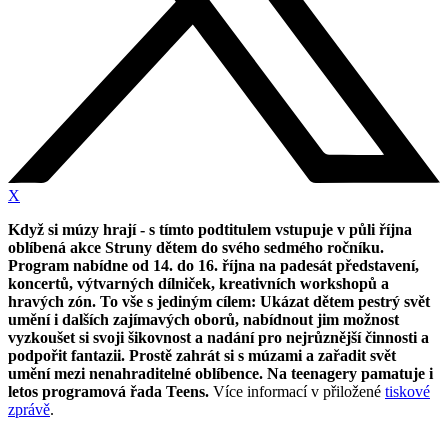
X
Když si múzy hrají - s tímto podtitulem vstupuje v půli října
oblíbená akce Struny dětem do svého sedmého ročníku.
Program nabídne od 14. do 16. října na padesát představení,
koncertů, výtvarných dílniček, kreativních workshopů a
hravých zón. To vše s jediným cílem: Ukázat dětem pestrý svět
umění i dalších zajímavých oborů, nabídnout jim možnost
vyzkoušet si svoji šikovnost a nadání pro nejrůznější činnosti a
podpořit fantazii. Prostě zahrát si s múzami a zařadit svět
umění mezi nenahraditelné oblíbence. Na teenagery pamatuje i
letos programová řada Teens.
Více informací v přiložené
tiskové
zprávě
.