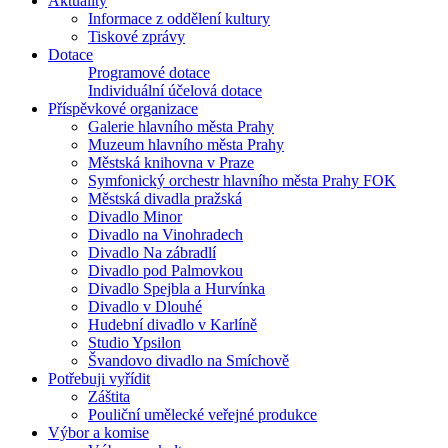
Aktuality
Informace z oddělení kultury
Tiskové zprávy
Dotace
Programové dotace
Individuální účelová dotace
Příspěvkové organizace
Galerie hlavního města Prahy
Muzeum hlavního města Prahy
Městská knihovna v Praze
Symfonický orchestr hlavního města Prahy FOK
Městská divadla pražská
Divadlo Minor
Divadlo na Vinohradech
Divadlo Na zábradlí
Divadlo pod Palmovkou
Divadlo Spejbla a Hurvínka
Divadlo v Dlouhé
Hudební divadlo v Karlíně
Studio Ypsilon
Švandovo divadlo na Smíchově
Potřebuji vyřídit
Záštita
Pouliční umělecké veřejné produkce
Výbor a komise