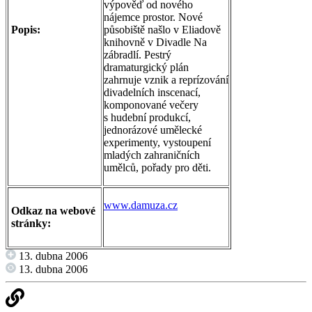
výpověď od nového
nájemce prostor. Nové
Popis:
působiště našlo v Eliadově
knihovně v Divadle Na
zábradlí. Pestrý
dramaturgický plán
zahrnuje vznik a reprízování
divadelních inscenací,
komponované večery
s hudební produkcí,
jednorázové umělecké
experimenty, vystoupení
mladých zahraničních
umělců, pořady pro děti.
www.damuza.cz
Odkaz na webové
stránky:
13. dubna 2006
13. dubna 2006