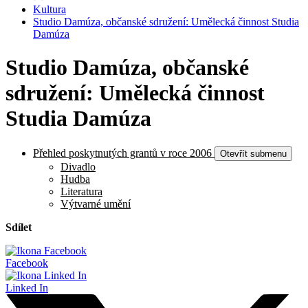
Kultura
Studio Damúza, občanské sdružení: Umělecká činnost Studia
Damúza
Studio Damúza, občanské
sdružení: Umělecká činnost
Studia Damúza
Přehled poskytnutých grantů v roce 2006
Otevřít submenu
Divadlo
Hudba
Literatura
Výtvarné umění
Sdílet
Facebook
Linked In