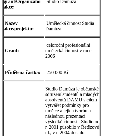
grant/Organizátor
Studio Damúza
akce:
Název
Umělecká činnost Studia
akce/projektu:
Damúza
celoroční profesionální
Grant:
umělecká činnost v roce
2006
Přidělená částka:
250 000 Kč
Studio Damúza je občanské
sdružení studentů a mladých
absolventů DAMU s cílem
vytvářet podmínky pro
umělce a jejich tvorbu a
následnou prezentaci
výsledků činnosti. Studio od
r. 2001 působilo v Řetězové
ul., v r. 2004 dostalo