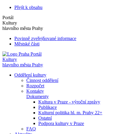
Přejít k obsahu
Portál
Kultury
hlavního města Prahy
Povinně zveřejňované informace
Městské části
Portál
Kultury
hlavního města Prahy
Oddělení kultury
Činnost oddělení
Rozpočet
Kontakty
Dokumenty
Kultura v Praze - výroční zprávy
Publikace
Kulturní politika hl. m. Prahy 22+
Ostatní
Podpora kultury v Praze
FAQ