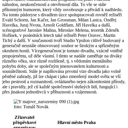
náhodou, neukončeností a otevřeností díla. To vše se stále
přítomným humorem, který vždy osvobozuje a přivádí k nadhledu.
Na tomto půdoryse s divadlem úzce spolupracovali rovněž režiséři
Evald Schorm, Jan Kačer, Jan Grossman, Milan Lasica, Ondřej
Havelka, Juraj Nvota, Arnošt Goldflam, Jiří Havelka a další,
scénografové Jaroslav Malina, Miroslav Melena, teoretik Zdeněk
Hořínek, v posledních letech také režiséři Peter Oravec, Martin
Tichý a další. V současnosti tvoří Studio Ypsilon citlivě budovaný a
generačně neustále obnovovaný soubor se širokým a spřízněným
okruhem hostů. Vícegeneračnost je tomuto divadlu, vzácně vnitřně
propojenému, už déle vlastní. I tímto se nadále zaměřuje na diváky
různého věku, sice různě rozlišeně, tj. s vědomím mentálního
pohybu doby, ale se společným jmenovatelem kulturnosti a
sounáležitosti. Stále je naplňována prvotní vize divadla jako volně
pěstěné zahrady, již lze chápat i jako zmenšený model světa se vší
jeho pestrostí a rozmanitostí, ovládaného nejen zákonitostmi přírody,
ale i pravidly, jež ctí každé společenství slušných lidí, fungující i
přes jinakost jednotlivců v příbuznosti a vzájemnosti.
foto: Tomáš Novák
Zřizovatel
příspěvkové
Hlavní město Praha
organizace: