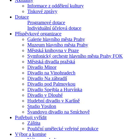
Aktuality
Informace z oddělení kultury
Tiskové zprávy
Dotace
Programové dotace
Individuální účelová dotace
Příspěvkové organizace
Galerie hlavního města Prahy
Muzeum hlavního města Prahy
Městská knihovna v Praze
Symfonický orchestr hlavního města Prahy FOK
Městská divadla pražská
Divadlo Minor
Divadlo na Vinohradech
Divadlo Na zábradlí
Divadlo pod Palmovkou
Divadlo Spejbla a Hurvínka
Divadlo v Dlouhé
Hudební divadlo v Karlíně
Studio Ypsilon
Švandovo divadlo na Smíchově
Potřebuji vyřídit
Záštita
Pouliční umělecké veřejné produkce
Výbor a komise