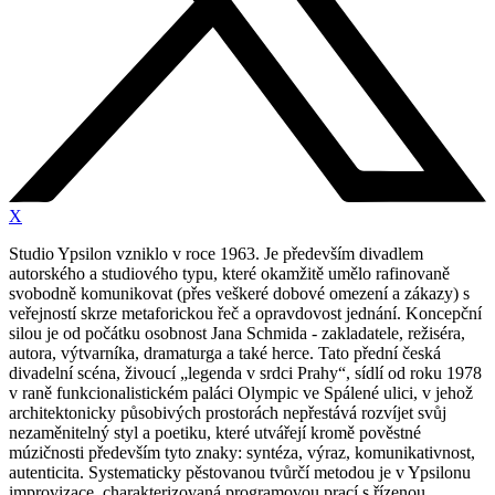
X
Studio Ypsilon vzniklo v roce 1963. Je především divadlem
autorského a studiového typu, které okamžitě umělo rafinovaně
svobodně komunikovat (přes veškeré dobové omezení a zákazy) s
veřejností skrze metaforickou řeč a opravdovost jednání. Koncepční
silou je od počátku osobnost Jana Schmida - zakladatele, režiséra,
autora, výtvarníka, dramaturga a také herce. Tato přední česká
divadelní scéna, živoucí „legenda v srdci Prahy“, sídlí od roku 1978
v raně funkcionalistickém paláci Olympic ve Spálené ulici, v jehož
architektonicky působivých prostorách nepřestává rozvíjet svůj
nezaměnitelný styl a poetiku, které utvářejí kromě pověstné
múzičnosti především tyto znaky: syntéza, výraz, komunikativnost,
autenticita. Systematicky pěstovanou tvůrčí metodou je v Ypsilonu
improvizace, charakterizovaná programovou prací s řízenou