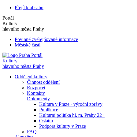
Přejít k obsahu
Portál
Kultury
hlavního města Prahy
Povinně zveřejňované informace
Městské části
Portál
Kultury
hlavního města Prahy
Oddělení kultury
Činnost oddělení
Rozpočet
Kontakty
Dokumenty
Kultura v Praze - výroční zprávy
Publikace
Kulturní politika hl. m. Prahy 22+
Ostatní
Podpora kultury v Praze
FAQ