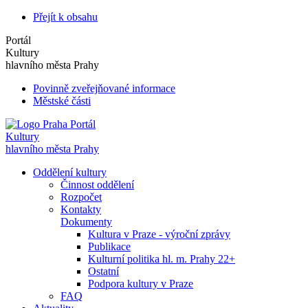
Přejít k obsahu
Portál
Kultury
hlavního města Prahy
Povinně zveřejňované informace
Městské části
Portál
Kultury
hlavního města Prahy
Oddělení kultury
Činnost oddělení
Rozpočet
Kontakty
Dokumenty
Kultura v Praze - výroční zprávy
Publikace
Kulturní politika hl. m. Prahy 22+
Ostatní
Podpora kultury v Praze
FAQ