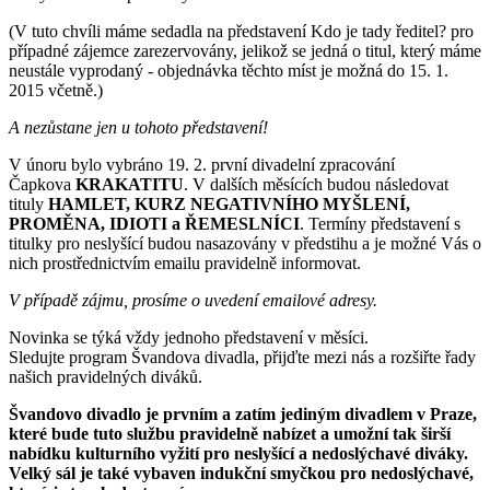
(V tuto chvíli máme sedadla na představení Kdo je tady ředitel? pro
případné zájemce zarezervovány, jelikož se jedná o titul, který máme
neustále vyprodaný - objednávka těchto míst je možná do 15. 1.
2015 včetně.)
A nezůstane jen u tohoto představení!
V únoru bylo vybráno 19. 2. první divadelní zpracování
Čapkova
KRAKATITU
. V dalších měsících budou následovat
tituly
HAMLET, KURZ NEGATIVNÍHO MYŠLENÍ,
PROMĚNA, IDIOTI a ŘEMESLNÍCI
. Termíny představení s
titulky pro neslyšící budou nasazovány v předstihu a je možné Vás o
nich prostřednictvím emailu pravidelně informovat.
V případě zájmu, prosíme o uvedení emailové adresy.
Novinka se týká vždy jednoho představení v měsíci.
Sledujte program Švandova divadla, přijďte mezi nás a rozšiřte řady
našich pravidelných diváků.
Švandovo divadlo je prvním a zatím jediným divadlem v Praze,
které bude tuto službu pravidelně nabízet a umožní tak širší
nabídku kulturního vyžití pro neslyšící a nedoslýchavé diváky.
Velký sál je také vybaven indukční smyčkou pro nedoslýchavé,