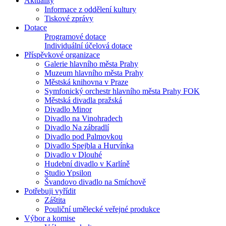
Aktuality
Informace z oddělení kultury
Tiskové zprávy
Dotace
Programové dotace
Individuální účelová dotace
Příspěvkové organizace
Galerie hlavního města Prahy
Muzeum hlavního města Prahy
Městská knihovna v Praze
Symfonický orchestr hlavního města Prahy FOK
Městská divadla pražská
Divadlo Minor
Divadlo na Vinohradech
Divadlo Na zábradlí
Divadlo pod Palmovkou
Divadlo Spejbla a Hurvínka
Divadlo v Dlouhé
Hudební divadlo v Karlíně
Studio Ypsilon
Švandovo divadlo na Smíchově
Potřebuji vyřídit
Záštita
Pouliční umělecké veřejné produkce
Výbor a komise