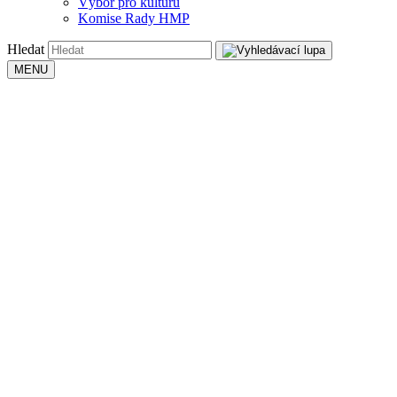
Výbor pro kulturu
Komise Rady HMP
Hledat
MENU