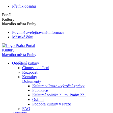
Přejít k obsahu
Portál
Kultury
hlavního města Prahy
Povinně zveřejňované informace
Městské části
Portál
Kultury
hlavního města Prahy
Oddělení kultury
Činnost oddělení
Rozpočet
Kontakty
Dokumenty
Kultura v Praze - výroční zprávy
Publikace
Kulturní politika hl. m. Prahy 22+
Ostatní
Podpora kultury v Praze
FAQ