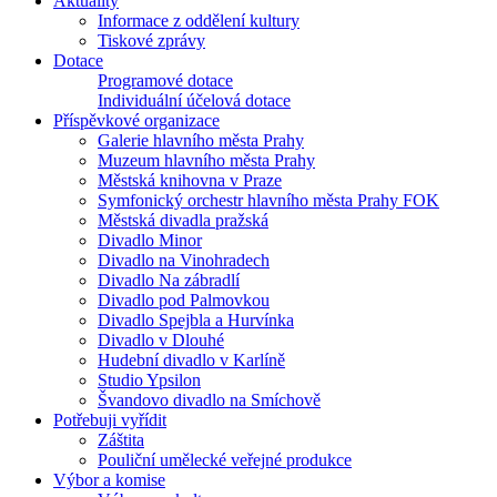
Aktuality
Informace z oddělení kultury
Tiskové zprávy
Dotace
Programové dotace
Individuální účelová dotace
Příspěvkové organizace
Galerie hlavního města Prahy
Muzeum hlavního města Prahy
Městská knihovna v Praze
Symfonický orchestr hlavního města Prahy FOK
Městská divadla pražská
Divadlo Minor
Divadlo na Vinohradech
Divadlo Na zábradlí
Divadlo pod Palmovkou
Divadlo Spejbla a Hurvínka
Divadlo v Dlouhé
Hudební divadlo v Karlíně
Studio Ypsilon
Švandovo divadlo na Smíchově
Potřebuji vyřídit
Záštita
Pouliční umělecké veřejné produkce
Výbor a komise