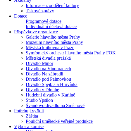
Aktuality
Informace z oddělení kultury
Tiskové zprávy
Dotace
Programové dotace
Individuální účelová dotace
Příspěvkové organizace
Galerie hlavního města Prahy
Muzeum hlavního města Prahy
Městská knihovna v Praze
Symfonický orchestr hlavního města Prahy FOK
Městská divadla pražská
Divadlo Minor
Divadlo na Vinohradech
Divadlo Na zábradlí
Divadlo pod Palmovkou
Divadlo Spejbla a Hurvínka
Divadlo v Dlouhé
Hudební divadlo v Karlíně
Studio Ypsilon
Švandovo divadlo na Smíchově
Potřebuji vyřídit
Záštita
Pouliční umělecké veřejné produkce
Výbor a komise