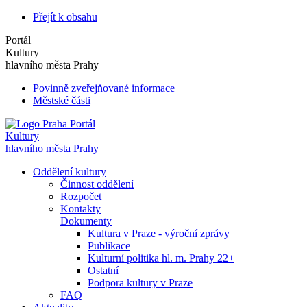
Přejít k obsahu
Portál
Kultury
hlavního města Prahy
Povinně zveřejňované informace
Městské části
Portál
Kultury
hlavního města Prahy
Oddělení kultury
Činnost oddělení
Rozpočet
Kontakty
Dokumenty
Kultura v Praze - výroční zprávy
Publikace
Kulturní politika hl. m. Prahy 22+
Ostatní
Podpora kultury v Praze
FAQ