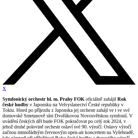
X
Symfonický orchestr hl. m. Prahy FOK
oficiálně zahájil
Rok
české hudby
v Japonsku na Velvyslanectví České republiky v
Tokiu. Hned po příjezdu z Japonska jej orchestr zahájí ve i ve své
domovské Smetanově síni Dvořákovou Novosvětskou symfonií. V
uvádění českých děl bude FOK pokračovat po celý rok 2024, v
jehož druhé polovině orchestr oslaví své 90. výročí. Oslavy výročí
začnou mimořádným červnovým open-air koncertem na Vyšehradě,
kde zároveň při příležitosti Roku české hudby a dvoustého výročí