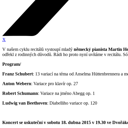
X
V našem cyklu recitálů vystoupí mladý
německý pianista Martin H
odřekl z rodinných důvodů. Rádi ho proto nyní uvítáme v recitálu. S
Program/
Franz Schubert
: 13 variací na téma od Anselma Hüttenbrennera a m
Anton Webern
: Variace pro klavír op. 27
Robert Schumann
: Variace na jméno Abegg op. 1
Ludwig van Beethoven
: Diabelliho variace op. 120
Koncert se uskuteční v sobotu 18. dubna 2015 v 19.30 ve Dvořáko