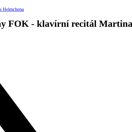
ina Helmchena
hy FOK - klavírní recitál Marti