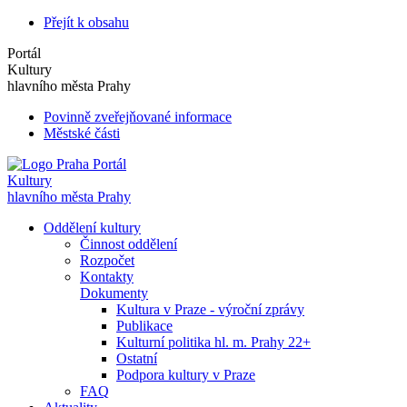
Přejít k obsahu
Portál
Kultury
hlavního města Prahy
Povinně zveřejňované informace
Městské části
Portál
Kultury
hlavního města Prahy
Oddělení kultury
Činnost oddělení
Rozpočet
Kontakty
Dokumenty
Kultura v Praze - výroční zprávy
Publikace
Kulturní politika hl. m. Prahy 22+
Ostatní
Podpora kultury v Praze
FAQ