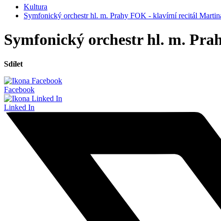
Kultura
Symfonický orchestr hl. m. Prahy FOK - klavírní recitál Mart
Symfonický orchestr hl. m. Pra
Sdílet
Facebook
Linked In