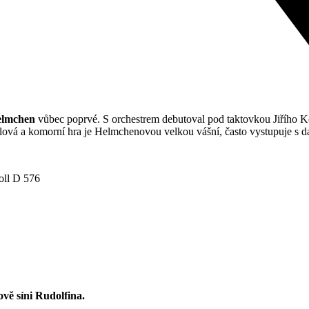
elmchen
vůbec poprvé. S orchestrem debutoval pod taktovkou Jiřího Kou
ólová a komorní hra je Helmchenovou velkou vášní, často vystupuje s 
oll D 576
vě síni Rudolfina.