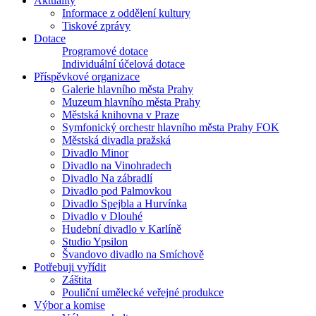
Aktuality
Informace z oddělení kultury
Tiskové zprávy
Dotace
Programové dotace
Individuální účelová dotace
Příspěvkové organizace
Galerie hlavního města Prahy
Muzeum hlavního města Prahy
Městská knihovna v Praze
Symfonický orchestr hlavního města Prahy FOK
Městská divadla pražská
Divadlo Minor
Divadlo na Vinohradech
Divadlo Na zábradlí
Divadlo pod Palmovkou
Divadlo Spejbla a Hurvínka
Divadlo v Dlouhé
Hudební divadlo v Karlíně
Studio Ypsilon
Švandovo divadlo na Smíchově
Potřebuji vyřídit
Záštita
Pouliční umělecké veřejné produkce
Výbor a komise