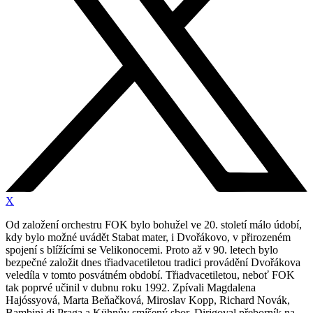
X
Od založení orchestru FOK bylo bohužel ve 20. století málo údobí,
kdy bylo možné uvádět Stabat mater, i Dvořákovo, v přirozeném
spojení s blížícími se Velikonocemi. Proto až v 90. letech bylo
bezpečné založit dnes třiadvacetiletou tradici provádění Dvořákova
veledíla v tomto posvátném období. Třiadvacetiletou, neboť FOK
tak poprvé učinil v dubnu roku 1992. Zpívali Magdalena
Hajóssyová, Marta Beňačková, Miroslav Kopp, Richard Novák,
Bambini di Praga a Kühnův smíšený sbor. Dirigoval přeborník na