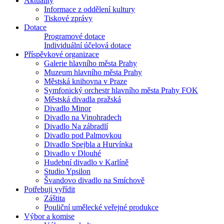
Aktuality
Informace z oddělení kultury
Tiskové zprávy
Dotace
Programové dotace
Individuální účelová dotace
Příspěvkové organizace
Galerie hlavního města Prahy
Muzeum hlavního města Prahy
Městská knihovna v Praze
Symfonický orchestr hlavního města Prahy FOK
Městská divadla pražská
Divadlo Minor
Divadlo na Vinohradech
Divadlo Na zábradlí
Divadlo pod Palmovkou
Divadlo Spejbla a Hurvínka
Divadlo v Dlouhé
Hudební divadlo v Karlíně
Studio Ypsilon
Švandovo divadlo na Smíchově
Potřebuji vyřídit
Záštita
Pouliční umělecké veřejné produkce
Výbor a komise