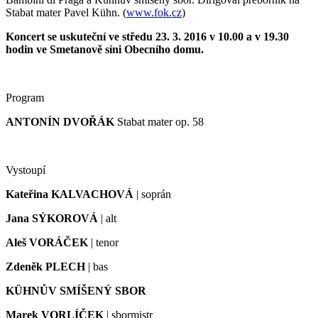
Stabat mater Pavel Kühn. (
www.fok.cz
)
Koncert se uskuteční ve středu 23. 3. 2016 v 10.00 a v 19.30
hodin ve Smetanově síni Obecního domu.
Program
ANTONÍN DVOŘÁK
Stabat mater op. 58
Vystoupí
Kateřina KALVACHOVÁ
| soprán
Jana SÝKOROVÁ
| alt
Aleš VORÁČEK
| tenor
Zdeněk PLECH
| bas
KÜHNŮV SMÍŠENÝ SBOR
Marek VORLÍČEK
| sbormistr