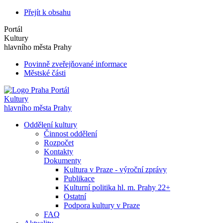
Přejít k obsahu
Portál
Kultury
hlavního města Prahy
Povinně zveřejňované informace
Městské části
Portál
Kultury
hlavního města Prahy
Oddělení kultury
Činnost oddělení
Rozpočet
Kontakty
Dokumenty
Kultura v Praze - výroční zprávy
Publikace
Kulturní politika hl. m. Prahy 22+
Ostatní
Podpora kultury v Praze
FAQ