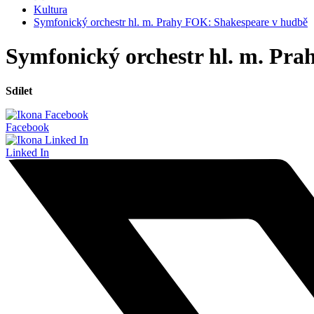
Kultura
Symfonický orchestr hl. m. Prahy FOK: Shakespeare v hudbě
Symfonický orchestr hl. m. Pr
Sdílet
Facebook
Linked In