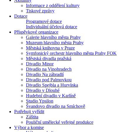
Aktuality
Informace z oddělení kultury
Tiskové zprávy
Dotace
Programové dotace
Individuální účelová dotace
Příspěvkové organizace
Galerie hlavního města Prahy
Muzeum hlavního města Prahy
Městská knihovna v Praze
Symfonický orchestr hlavního města Prahy FOK
Městská divadla pražská
Divadlo Minor
Divadlo na Vinohradech
Divadlo Na zábradlí
Divadlo pod Palmovkou
Divadlo Spejbla a Hurvínka
Divadlo v Dlouhé
Hudební divadlo v Karlíně
Studio Ypsilon
Švandovo divadlo na Smíchově
Potřebuji vyřídit
Záštita
Pouliční umělecké veřejné produkce
Výbor a komise