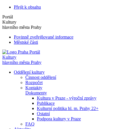
Přejít k obsahu
Portál
Kultury
hlavního města Prahy
Povinně zveřejňované informace
Městské části
Portál
Kultury
hlavního města Prahy
Oddělení kultury
Činnost oddělení
Rozpočet
Kontakty
Dokumenty
Kultura v Praze - výroční zprávy
Publikace
Kulturní politika hl. m. Prahy 22+
Ostatní
Podpora kultury v Praze
FAQ