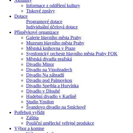
Aktuality
Informace z oddělení kultury
Tiskové zprávy
Dotace
Programové dotace
Individuální účelová dotace
Příspěvkové organizace
Galerie hlavního města Prahy
Muzeum hlavního města Prahy
Městská knihovna v Praze
Symfonický orchestr hlavního města Prahy FOK
Městská divadla pražská
Divadlo Minor
Divadlo na Vinohradech
Divadlo Na zábradlí
Divadlo pod Palmovkou
Divadlo Spejbla a Hurvínka
Divadlo v Dlouhé
Hudební divadlo v Karlíně
Studio Ypsilon
Švandovo divadlo na Smíchově
Potřebuji vyřídit
Záštita
Pouliční umělecké veřejné produkce
Výbor a komise