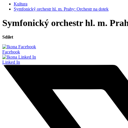
Kultura
Symfonický orchestr hl. m. Prahy: Orchestr na dotek
Symfonický orchestr hl. m. Pra
Sdílet
Facebook
Linked In