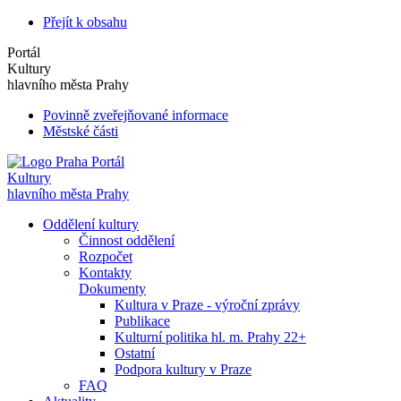
Přejít k obsahu
Portál
Kultury
hlavního města Prahy
Povinně zveřejňované informace
Městské části
Portál
Kultury
hlavního města Prahy
Oddělení kultury
Činnost oddělení
Rozpočet
Kontakty
Dokumenty
Kultura v Praze - výroční zprávy
Publikace
Kulturní politika hl. m. Prahy 22+
Ostatní
Podpora kultury v Praze
FAQ