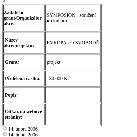
X
Žadatel o
SYMPOSION - sdružení
grant/Organizátor
pro kulturu
akce:
Název
EVROPA - O SVOBODĚ
akce/projektu:
Grant:
projekt
Přidělená částka:
180 000 Kč
Popis:
Odkaz na webové
stránky:
14. února 2006
14. února 2006