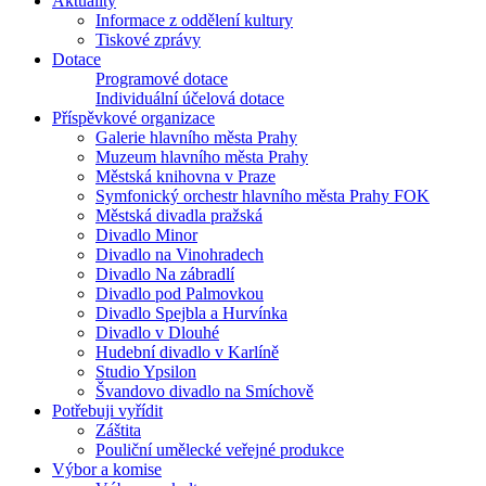
Aktuality
Informace z oddělení kultury
Tiskové zprávy
Dotace
Programové dotace
Individuální účelová dotace
Příspěvkové organizace
Galerie hlavního města Prahy
Muzeum hlavního města Prahy
Městská knihovna v Praze
Symfonický orchestr hlavního města Prahy FOK
Městská divadla pražská
Divadlo Minor
Divadlo na Vinohradech
Divadlo Na zábradlí
Divadlo pod Palmovkou
Divadlo Spejbla a Hurvínka
Divadlo v Dlouhé
Hudební divadlo v Karlíně
Studio Ypsilon
Švandovo divadlo na Smíchově
Potřebuji vyřídit
Záštita
Pouliční umělecké veřejné produkce
Výbor a komise