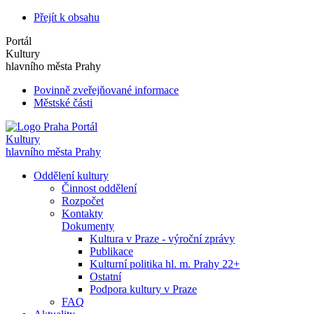
Přejít k obsahu
Portál
Kultury
hlavního města Prahy
Povinně zveřejňované informace
Městské části
Portál
Kultury
hlavního města Prahy
Oddělení kultury
Činnost oddělení
Rozpočet
Kontakty
Dokumenty
Kultura v Praze - výroční zprávy
Publikace
Kulturní politika hl. m. Prahy 22+
Ostatní
Podpora kultury v Praze
FAQ