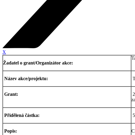
X
T
Žadatel o grant/Organizátor akce:
Název akce/projektu:
T
Grant:
2
z
Přidělená částka:
5
Popis:
C