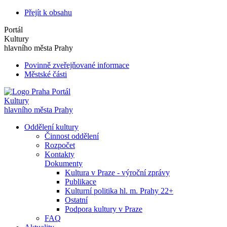
Přejít k obsahu
Portál
Kultury
hlavního města Prahy
Povinně zveřejňované informace
Městské části
Portál
Kultury
hlavního města Prahy
Oddělení kultury
Činnost oddělení
Rozpočet
Kontakty
Dokumenty
Kultura v Praze - výroční zprávy
Publikace
Kulturní politika hl. m. Prahy 22+
Ostatní
Podpora kultury v Praze
FAQ