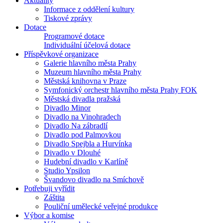
Aktuality
Informace z oddělení kultury
Tiskové zprávy
Dotace
Programové dotace
Individuální účelová dotace
Příspěvkové organizace
Galerie hlavního města Prahy
Muzeum hlavního města Prahy
Městská knihovna v Praze
Symfonický orchestr hlavního města Prahy FOK
Městská divadla pražská
Divadlo Minor
Divadlo na Vinohradech
Divadlo Na zábradlí
Divadlo pod Palmovkou
Divadlo Spejbla a Hurvínka
Divadlo v Dlouhé
Hudební divadlo v Karlíně
Studio Ypsilon
Švandovo divadlo na Smíchově
Potřebuji vyřídit
Záštita
Pouliční umělecké veřejné produkce
Výbor a komise