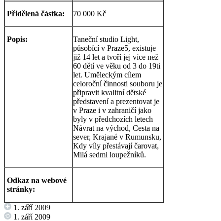
Přidělená částka:
70 000 Kč
Popis:
Taneční studio Light,
působící v Praze5, existuje
již 14 let a tvoří jej více než
60 dětí ve věku od 3 do 19ti
let. Uměleckým cílem
celoroční činnosti souboru je
připravit kvalitní dětské
představení a prezentovat je
v Praze i v zahraničí jako
byly v předchozích letech
Návrat na východ, Cesta na
sever, Krajané v Rumunsku,
Kdy víly přestávají čarovat,
Milá sedmi loupežníků.
Odkaz na webové
stránky:
1. září 2009
1. září 2009