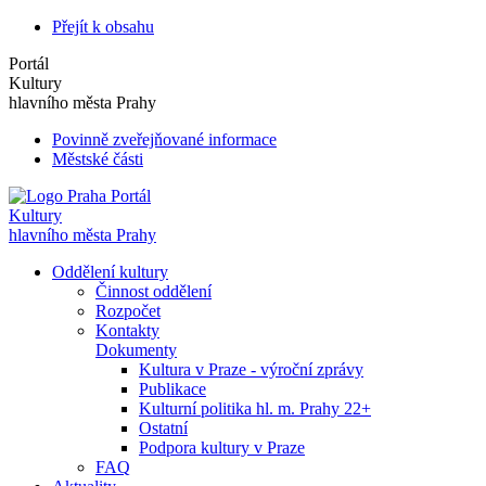
Přejít k obsahu
Portál
Kultury
hlavního města Prahy
Povinně zveřejňované informace
Městské části
Portál
Kultury
hlavního města Prahy
Oddělení kultury
Činnost oddělení
Rozpočet
Kontakty
Dokumenty
Kultura v Praze - výroční zprávy
Publikace
Kulturní politika hl. m. Prahy 22+
Ostatní
Podpora kultury v Praze
FAQ