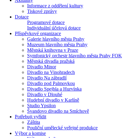
Aktuality
Informace z oddělení kultury
Tiskové zprávy
Dotace
Programové dotace
Individuální účelová dotace
Příspěvkové organizace
Galerie hlavního města Prahy
Muzeum hlavního města Prahy
Městská knihovna v Praze
Symfonický orchestr hlavního města Prahy FOK
Městská divadla pražská
Divadlo Minor
Divadlo na Vinohradech
Divadlo Na zábradlí
Divadlo pod Palmovkou
Divadlo Spejbla a Hurvínka
Divadlo v Dlouhé
Hudební divadlo v Karlíně
Studio Ypsilon
Švandovo divadlo na Smíchově
Potřebuji vyřídit
Záštita
Pouliční umělecké veřejné produkce
Výbor a komise