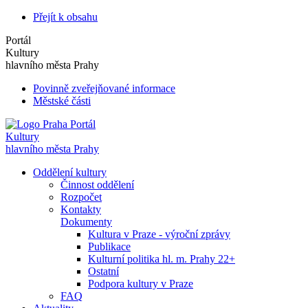
Přejít k obsahu
Portál
Kultury
hlavního města Prahy
Povinně zveřejňované informace
Městské části
Portál
Kultury
hlavního města Prahy
Oddělení kultury
Činnost oddělení
Rozpočet
Kontakty
Dokumenty
Kultura v Praze - výroční zprávy
Publikace
Kulturní politika hl. m. Prahy 22+
Ostatní
Podpora kultury v Praze
FAQ