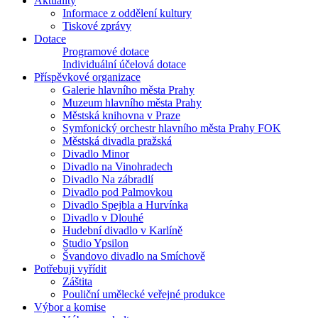
Aktuality
Informace z oddělení kultury
Tiskové zprávy
Dotace
Programové dotace
Individuální účelová dotace
Příspěvkové organizace
Galerie hlavního města Prahy
Muzeum hlavního města Prahy
Městská knihovna v Praze
Symfonický orchestr hlavního města Prahy FOK
Městská divadla pražská
Divadlo Minor
Divadlo na Vinohradech
Divadlo Na zábradlí
Divadlo pod Palmovkou
Divadlo Spejbla a Hurvínka
Divadlo v Dlouhé
Hudební divadlo v Karlíně
Studio Ypsilon
Švandovo divadlo na Smíchově
Potřebuji vyřídit
Záštita
Pouliční umělecké veřejné produkce
Výbor a komise