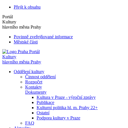
Přejít k obsahu
Portál
Kultury
hlavního města Prahy
Povinně zveřejňované informace
Městské části
Portál
Kultury
hlavního města Prahy
Oddělení kultury
Činnost oddělení
Rozpočet
Kontakty
Dokumenty
Kultura v Praze - výroční zprávy
Publikace
Kulturní politika hl. m. Prahy 22+
Ostatní
Podpora kultury v Praze
FAQ