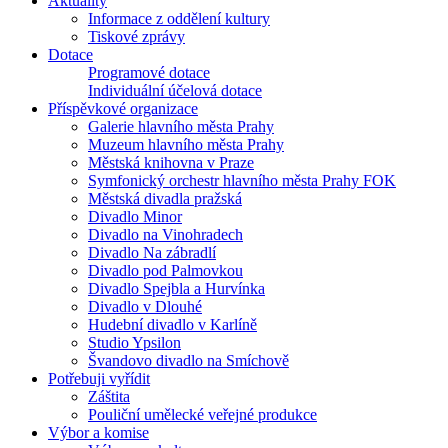
Aktuality
Informace z oddělení kultury
Tiskové zprávy
Dotace
Programové dotace
Individuální účelová dotace
Příspěvkové organizace
Galerie hlavního města Prahy
Muzeum hlavního města Prahy
Městská knihovna v Praze
Symfonický orchestr hlavního města Prahy FOK
Městská divadla pražská
Divadlo Minor
Divadlo na Vinohradech
Divadlo Na zábradlí
Divadlo pod Palmovkou
Divadlo Spejbla a Hurvínka
Divadlo v Dlouhé
Hudební divadlo v Karlíně
Studio Ypsilon
Švandovo divadlo na Smíchově
Potřebuji vyřídit
Záštita
Pouliční umělecké veřejné produkce
Výbor a komise