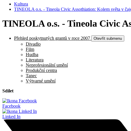
Kultura
TINEOLA o.s. - Tineola Civic Assothiation: Kolem světa v čaj
TINEOLA o.s. - Tineola Civic As
Přehled poskytnutých grantů v roce 2007
Otevřít submenu
Divadlo
Film
Hudba
Literatura
Neprofesionální umění
Produkční centra
Tanec
Výtvarné umění
Sdílet
Facebook
Linked In