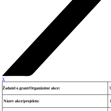
X
Žadatel o grant/Organizátor akce:
T
Název akce/projektu:
K