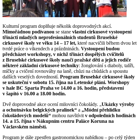
Kulturní program doplňuje několik doprovodných akcí.
Mimořádnou podívanou
se stane
vlastní cirkusové vystoupení
třinácti mladých neprofesionálních studentů Bruselské
cirkusové školy ve věku 14 – 17 let,
které nacvičili během dvou let
tvrdé práce o víkendech a prázdninách.
Vystoupení budou
předcházet workshopy, v nichž třináct dospělých cvičitelů
z Bruselské cirkusové školy naučí pražské děti a jejich rodiče
některé základní cirkusové techniky
: žonglování s diaboly, talíři,
míčky a cvičení rovnováhy na laně, chůzi na chůdách a spoustu
dalších veselých dovedností.
Program Bruselské cirkusové školy
se uskuteční v sobotu 15. října na Letenské pláni. Worshopy
v hale BC Sparta Praha ve 14.00 a 16. hodin, představení
v šapitó v 16.00 a 18.00 hodin.
Dvě doprovodné akce ocení milovníci čokolády. „
Ukázky výroby
a ochutnávku belgických pralinek“
a
„Módní přehlídku
čokoládových modelů“
mohou navštívit
v odpoledních hodinách
14. a 15. října v Nákupním centru Paláce Koruna na
Václavském náměstí.
Program je dále zpestřen gastronomickou nabídkou – po celý týden