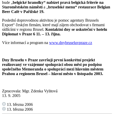
bude „
belgické hranolky“ nabízet pravá belgická friterie na
Staroměstském náměstí
a „
bruselské menu“ restaurace Belgian
Beer Café v Pařížské 19.
Poslední doprovodnou aktivitou je pomoc agentury Brussels
Export“ českým firmám, které mají zájem obchodovat s firmami
sídlícími v regionu Brusel.
Kontaktní dny se uskuteční v hotelu
Diplomat v Praze 6 11. – 13. října.
Více informací a program na
www.dnybruseluvpraze.cz
Dny Bruselu v Praze završují první konkrétní projekt
realizovaný ve vzájemné spolupráci obou měst po podpisu
společného Memoranda o spolupráci mezi hlavním městem
Prahou a regionem Brusel – hlavní město v listopadu 2003.
Zpracovala: Mgr. Zdenka Vylitová
13. 9. 2005
13. března 2006
13. března 2006