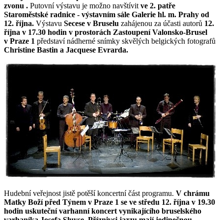
zvonu .
Putovní výstavu je možno navštívit
ve 2. patře
Staroměstské radnice - výstavním sále Galerie hl. m. Prahy od
12. října.
Výstavu
Secese v Bruselu
zahájenou za účasti autorů
12.
října v 17.30 hodin v prostorách Zastoupení Valonsko-Brusel
v Praze
1
představí nádherné snímky skvělých belgických
fotografů
Christine Bastin a Jacquese Evrarda.
Hudební veřejnost jistě potěší koncertní část programu.
V
chrámu
Matky Boží před Týnem v Praze 1
se ve středu 12. října v 19.30
hodin
uskuteční varhanní koncert
vynikajícího bruselského
varhaníka Josefa Sluyse.
Příznivci jazzu mají jedinečnou