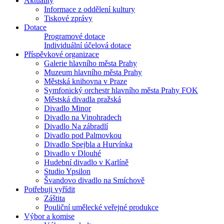
Aktuality
Informace z oddělení kultury
Tiskové zprávy
Dotace
Programové dotace
Individuální účelová dotace
Příspěvkové organizace
Galerie hlavního města Prahy
Muzeum hlavního města Prahy
Městská knihovna v Praze
Symfonický orchestr hlavního města Prahy FOK
Městská divadla pražská
Divadlo Minor
Divadlo na Vinohradech
Divadlo Na zábradlí
Divadlo pod Palmovkou
Divadlo Spejbla a Hurvínka
Divadlo v Dlouhé
Hudební divadlo v Karlíně
Studio Ypsilon
Švandovo divadlo na Smíchově
Potřebuji vyřídit
Záštita
Pouliční umělecké veřejné produkce
Výbor a komise