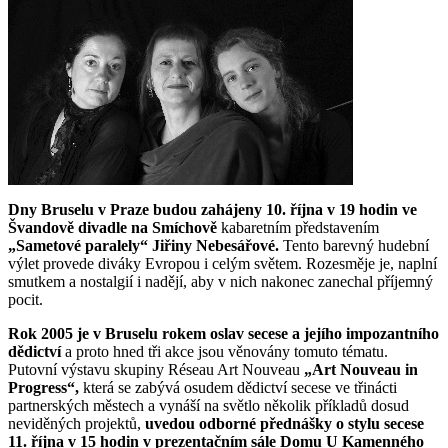
Dny Bruselu v Praze budou zahájeny 10. října v 19 hodin ve
Švandově divadle na Smíchově
kabaretním představením
„Sametové paralely“ Jiřiny Nebesářové.
Tento barevný hudební
výlet provede diváky Evropou i celým světem. Rozesměje je, naplní
smutkem a nostalgií i nadějí, aby v nich nakonec zanechal příjemný
pocit.
Rok 2005 je v Bruselu rokem oslav secese a jejího impozantního
dědictví
a proto hned tři akce jsou věnovány tomuto tématu.
Putovní výstavu skupiny Réseau Art Nouveau
„Art Nouveau in
Progress“,
která se zabývá osudem dědictví secese ve třinácti
partnerských městech a vynáší na světlo několik příkladů dosud
neviděných projektů,
uvedou odborné přednášky o stylu secese
11. října v 15 hodin v prezentačním sále Domu U Kamenného