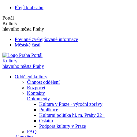
Přejít k obsahu
Portál
Kultury
hlavního města Prahy
Povinně zveřejňované informace
Městské části
Portál
Kultury
hlavního města Prahy
Oddělení kultury
Činnost oddělení
Rozpočet
Kontakty
Dokumenty
Kultura v Praze - výroční zprávy
Publikace
Kulturní politika hl. m. Prahy 22+
Ostatní
Podpora kultury v Praze
FAQ