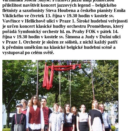
příležitost navštívit koncert jazzových legend
– belgického
flétnisty a saxofonisty Steva Houbena
a českého pianisty Emila
Viklického
ve čtvrtek 13. října v 19.30 hodin v kostele sv.
Vavřince v Hellichově ulici v Praze 1.
Široké hudební veřejnosti
je určen koncert klasické hudby orchestru Prométheus,
který
pořádá Symfonický orchestr hl. m. Prahy FOK v pátek 14.
října v 19.30 hodin v kostele sv. Šimona a Judy v Dušní ulici
v Praze 1.
Orchestr je složen ze sólistů
, z nichž každý patří
k předním umělcům na klasické belgické hudební scéně a
vystupoval po celém světě.