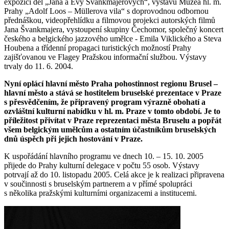
expozici děl „Jana a Evy Švankmajerových“, výstavu Muzea hl. m.
Prahy „Adolf Loos – Müllerova vila“ s doprovodnou odbornou
přednáškou, videopřehlídku a filmovou projekci autorských filmů
Jana Švankmajera, vystoupení skupiny Čechomor, společný koncert
českého a belgického jazzového umělce - Emila Viklického a Steva
Houbena a třídenní propagaci turistických možností Prahy
zajišťovanou ve Flagey Pražskou informační službou. Výstavy
trvaly do 11. 6. 2004.
Nyní oplácí hlavní město Praha pohostinnost regionu Brusel –
hlavní město a stává se hostitelem bruselské prezentace v Praze
s přesvědčením, že připravený program výrazně obohatí a
ozvláštní kulturní nabídku v hl. m. Praze v tomto období. Je to
příležitost přivítat v Praze reprezentaci města Bruselu a popřát
všem belgickým umělcům a ostatním účastníkům bruselských
dnů úspěch při jejich hostování v Praze.
K uspořádání hlavního programu ve dnech 10. – 15. 10. 2005
přijede do Prahy kulturní delegace v počtu 55 osob. Výstavy
potrvají až do 10. listopadu 2005. Celá akce je k realizaci připravena
v součinnosti s bruselským partnerem a v přímé spolupráci
s několika pražskými kulturními organizacemi a institucemi.