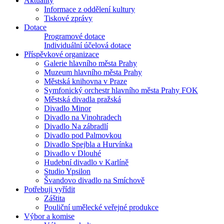
Aktuality
Informace z oddělení kultury
Tiskové zprávy
Dotace
Programové dotace
Individuální účelová dotace
Příspěvkové organizace
Galerie hlavního města Prahy
Muzeum hlavního města Prahy
Městská knihovna v Praze
Symfonický orchestr hlavního města Prahy FOK
Městská divadla pražská
Divadlo Minor
Divadlo na Vinohradech
Divadlo Na zábradlí
Divadlo pod Palmovkou
Divadlo Spejbla a Hurvínka
Divadlo v Dlouhé
Hudební divadlo v Karlíně
Studio Ypsilon
Švandovo divadlo na Smíchově
Potřebuji vyřídit
Záštita
Pouliční umělecké veřejné produkce
Výbor a komise