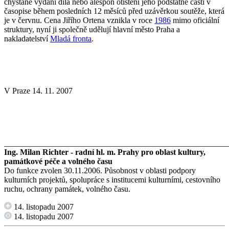
chystané vydání díla nebo alespoň otištění jeho podstatné části v
časopise během posledních 12 měsíců před uzávěrkou soutěže, která
je v červnu. Cena Jiřího Ortena vznikla v roce
1986
mimo oficiální
struktury, nyní ji společně udělují hlavní město Praha a
nakladatelství
Mladá fronta
.
V Praze 14. 11. 2007
_______________________________________________________
Ing. Milan Richter - radní hl. m. Prahy pro oblast kultury,
památkové péče a volného času
Do funkce zvolen 30.11.2006. Působnost v oblasti podpory
kulturních projektů, spolupráce s institucemi kulturními, cestovního
ruchu, ochrany památek, volného času.
14. listopadu 2007
14. listopadu 2007