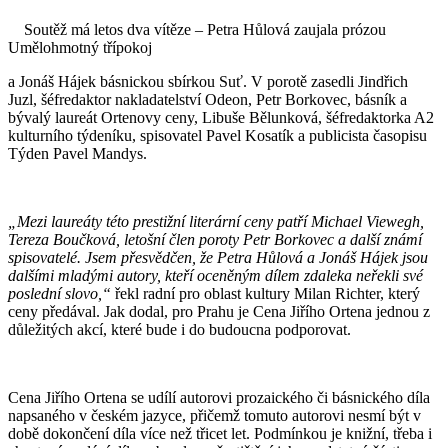
Soutěž má letos dva vítěze – Petra Hůlová zaujala prózou
Umělohmotný třípokoj
a Jonáš Hájek básnickou sbírkou Suť. V porotě zasedli Jindřich
Juzl, šéfredaktor nakladatelství Odeon, Petr Borkovec, básník a
bývalý laureát Ortenovy ceny, Libuše Bělunková, šéfredaktorka A2
kulturního týdeníku, spisovatel Pavel Kosatík a publicista časopisu
Týden Pavel Mandys.
„Mezi laureáty této prestižní literární ceny patří Michael Viewegh,
Tereza Boučková, letošní člen poroty Petr Borkovec a další známí
spisovatelé. Jsem přesvědčen, že Petra Hůlová a Jonáš Hájek jsou
dalšími mladými autory, kteří oceněným dílem zdaleka neřekli své
poslední slovo,“
řekl radní pro oblast kultury Milan Richter, který
ceny předával. Jak dodal, pro Prahu je Cena Jiřího Ortena jednou z
důležitých akcí, které bude i do budoucna podporovat.
Cena Jiřího Ortena se udílí autorovi prozaického či básnického díla
napsaného v českém jazyce, přičemž tomuto autorovi nesmí být v
době dokončení díla více než třicet let. Podmínkou je knižní, třeba i