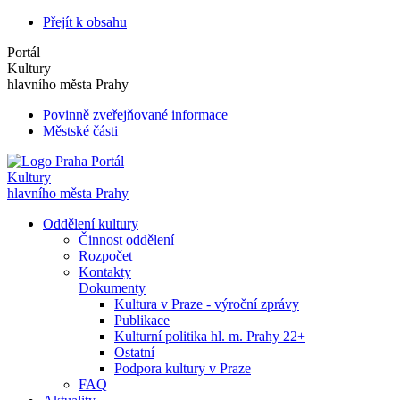
Přejít k obsahu
Portál
Kultury
hlavního města Prahy
Povinně zveřejňované informace
Městské části
Portál
Kultury
hlavního města Prahy
Oddělení kultury
Činnost oddělení
Rozpočet
Kontakty
Dokumenty
Kultura v Praze - výroční zprávy
Publikace
Kulturní politika hl. m. Prahy 22+
Ostatní
Podpora kultury v Praze
FAQ