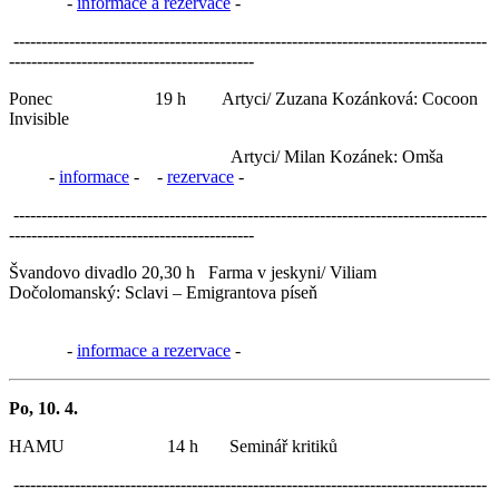
-
informace a rezervace
-
-------------------------------------------------------------------------------------
--------------------------------------------
Ponec 19 h Artyci/ Zuzana Kozánková: Cocoon
Invisible
Artyci/ Milan Kozánek: Omša
-
informace
- -
rezervace
-
-------------------------------------------------------------------------------------
--------------------------------------------
Švandovo divadlo 20,30 h Farma v jeskyni/ Viliam
Dočolomanský: Sclavi – Emigrantova píseň
-
informace a rezervace
-
Po, 10. 4.
HAMU 14 h Seminář kritiků
-------------------------------------------------------------------------------------