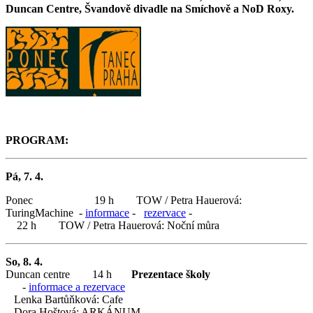
Duncan Centre, Švandově divadle na Smíchově a NoD Roxy.
PROGRAM:
Pá, 7. 4.
Ponec 19 h TOW / Petra Hauerová:
TuringMachine -
informace
-
rezervace
-
22 h TOW / Petra Hauerová: Noční můra
So, 8. 4.
Duncan centre 14 h
Prezentace školy
-
informace a rezervace
Lenka Bartůňková: Cafe
Dora Hoštová: ARKÁNUM