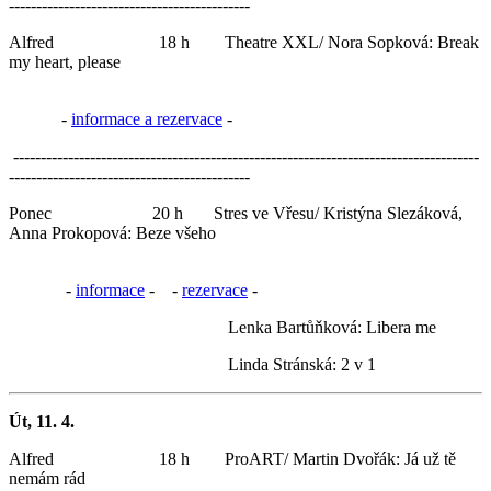
--------------------------------------------
Alfred 18 h Theatre XXL/ Nora Sopková: Break
my heart, please
-
informace a rezervace
-
-------------------------------------------------------------------------------------
--------------------------------------------
Ponec 20 h Stres ve Vřesu/ Kristýna Slezáková,
Anna Prokopová: Beze všeho
-
informace
- -
rezervace
-
Lenka Bartůňková: Libera me
Linda Stránská: 2 v 1
Út, 11. 4.
Alfred 18 h ProART/ Martin Dvořák: Já už tě
nemám rád