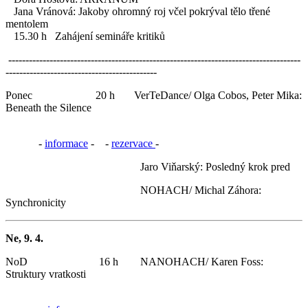
Jana Vránová: Jakoby ohromný roj včel pokrýval tělo třené
mentolem
15.30 h Zahájení semináře kritiků
-------------------------------------------------------------------------------------
--------------------------------------------
Ponec 20 h VerTeDance/ Olga Cobos, Peter Mika:
Beneath the Silence
-
informace
- -
rezervace
-
Jaro Viňarský: Posledný krok pred
NOHACH/ Michal Záhora:
Synchronicity
Ne, 9. 4.
NoD 16 h NANOHACH/ Karen Foss:
Struktury vratkosti