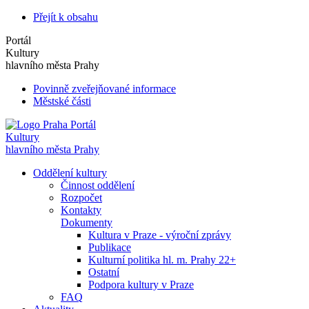
Přejít k obsahu
Portál
Kultury
hlavního města Prahy
Povinně zveřejňované informace
Městské části
Portál
Kultury
hlavního města Prahy
Oddělení kultury
Činnost oddělení
Rozpočet
Kontakty
Dokumenty
Kultura v Praze - výroční zprávy
Publikace
Kulturní politika hl. m. Prahy 22+
Ostatní
Podpora kultury v Praze
FAQ