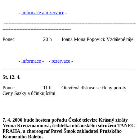
-
informace a rezervace
-
-------------------------------------------------------------------------------------
--------------------------------------------
Ponec 20 h Ioana Mona Popovici: Vzdálené ráje
-
informace
- -
rezervace
-
St, 12. 4.
Ponec 11 h Otevřená diskuse se členy poroty
Ceny Sazky a účinkujícími
7. 4. 2006 bude hostem pořadu České televize Krásný ztráty
Yvona Kreuzmannová, ředitelka občanského sdružení TANEC
PRAHA, a choreograf Pavel Šmok zakladatel Pražského
Komorního Baletu.