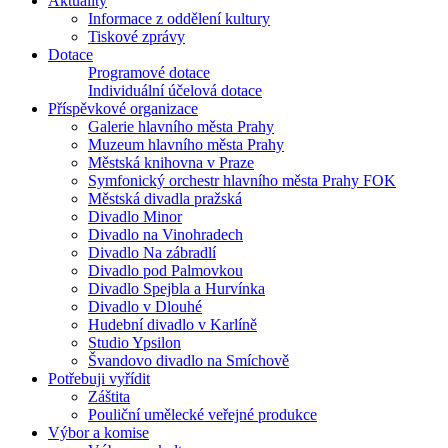
Aktuality
Informace z oddělení kultury
Tiskové zprávy
Dotace
Programové dotace
Individuální účelová dotace
Příspěvkové organizace
Galerie hlavního města Prahy
Muzeum hlavního města Prahy
Městská knihovna v Praze
Symfonický orchestr hlavního města Prahy FOK
Městská divadla pražská
Divadlo Minor
Divadlo na Vinohradech
Divadlo Na zábradlí
Divadlo pod Palmovkou
Divadlo Spejbla a Hurvínka
Divadlo v Dlouhé
Hudební divadlo v Karlíně
Studio Ypsilon
Švandovo divadlo na Smíchově
Potřebuji vyřídit
Záštita
Pouliční umělecké veřejné produkce
Výbor a komise