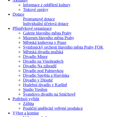
Aktuality
Informace z oddělení kultury
Tiskové zprávy
Dotace
Programové dotace
Individuální účelová dotace
Příspěvkové organizace
Galerie hlavního města Prahy
Muzeum hlavního města Prahy
Městská knihovna v Praze
Symfonický orchestr hlavního města Prahy FOK
Městská divadla pražská
Divadlo Minor
Divadlo na Vinohradech
Divadlo Na zábradlí
Divadlo pod Palmovkou
Divadlo Spejbla a Hurvínka
Divadlo v Dlouhé
Hudební divadlo v Karlíně
Studio Ypsilon
Švandovo divadlo na Smíchově
Potřebuji vyřídit
Záštita
Pouliční umělecké veřejné produkce
Výbor a komise