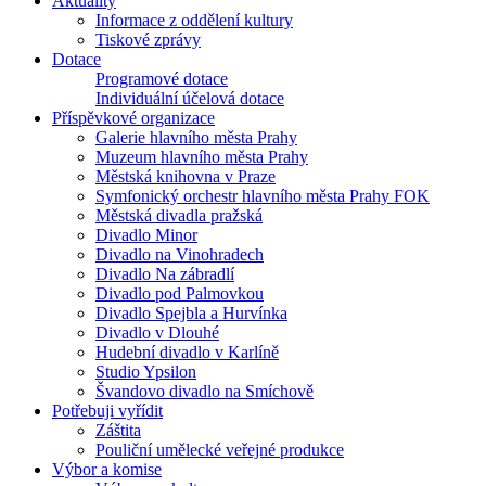
Aktuality
Informace z oddělení kultury
Tiskové zprávy
Dotace
Programové dotace
Individuální účelová dotace
Příspěvkové organizace
Galerie hlavního města Prahy
Muzeum hlavního města Prahy
Městská knihovna v Praze
Symfonický orchestr hlavního města Prahy FOK
Městská divadla pražská
Divadlo Minor
Divadlo na Vinohradech
Divadlo Na zábradlí
Divadlo pod Palmovkou
Divadlo Spejbla a Hurvínka
Divadlo v Dlouhé
Hudební divadlo v Karlíně
Studio Ypsilon
Švandovo divadlo na Smíchově
Potřebuji vyřídit
Záštita
Pouliční umělecké veřejné produkce
Výbor a komise