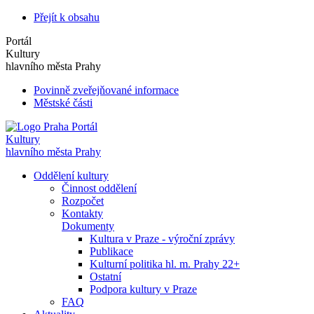
Přejít k obsahu
Portál
Kultury
hlavního města Prahy
Povinně zveřejňované informace
Městské části
Portál
Kultury
hlavního města Prahy
Oddělení kultury
Činnost oddělení
Rozpočet
Kontakty
Dokumenty
Kultura v Praze - výroční zprávy
Publikace
Kulturní politika hl. m. Prahy 22+
Ostatní
Podpora kultury v Praze
FAQ