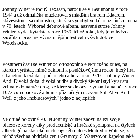
Johnny Winer je rodilý Texasan, narodil se v Beaumontu v roce
1944 a už odmalička muzicíroval s mladším bratrem Edgarem,
klávesistou a saxofonistou, který si vydobyl velkého uznání zejména
v 70. letech. Výborné debutové album, nazvané stroze Johnny
Winter, vydal kytarista v roce 1969, téhož roku, kdy jeho hvězda
zazářila i na asi nejvýznamnějším festivalu všech dob ve
Woodstocku.
Postupem času se Winter od ortodoxního elektrického blues, na
kterém vyrůstal, mírně odklonil k písničkovějšímu rocku, který hrál
s kapelou, která dala jméno jeho albu z roku 1970 – Johnny Winter
And. Divoká doba, divoká hudba a divoký životní styl kytaristu
vehnaly do náruče drog, ze které se dokázal vymanit a natočit v roce
1973 comebackové album s příznačným názvem Still Alive And
Well, z jeho „nebluesových“ jedno z nejlepších.
Ve druhé polovině 70. let Johnny Winter znovu nalezl svoje
bluesové kořeny díky producentské a hráčské spolupráci na čtyřech
albech génia klasického chicagského blues Muddyho Waterse, z
nichž všechna obdržela cenu Grammy. S Watersovou kapelou také