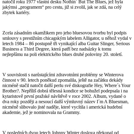
natočil roku 1977 vlastní desku Nothin´ But The Blues, jež byla
jakýmsi „programem“ pro cestu, již si zvolil, jak se zdá, na celý
zbytek kariéry.
Zcela zásadním okamžikem pro jeho bluesovou tvorbu byl podpis
smlouvy s prestižním chicagským labelem Alligator, u něhož vydal v
letech 1984 – 86 postupně tři vynikající alba Guitar Slinger, Serious
Business a Third Degree, která patří bez nadsázky k tomu
nejlepšímu na poli elektrického blues druhé poloviny 20. století.
V souvislosti s narůstajícími zdravotními problémy se Winterova
činnost v 90. letech poněkud zpomalila, ještě na začátku dekády
nicméně stačil natočit další perlu své diskografie Hey, Where´s Your
Brother?. Nepříliš dobrá tělesná kondice se bohužel podepsala i na
kytaristově první pražské návštěvě v roce 2002. Album, vydané o
dva roky později a nesoucí další výmluvný název I´m A Bluesman,
nicméně slibovalo jisté naděje, které vycítila i americká hudební
akademie, jež je nominovala na Grammy.
V posledních dvou letech Johnny Winter doslova překopal od