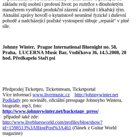
základu svůj osobní i profesní život: po roztržce s dlouholetým
manažerem vystřídal produkční zázemí a změnil i lékařský tým.
Aktuální zprávy hovoří o kytaristově nesmírné fyzické i duševní
pohodě a nadcházející pražské vystoupení slibuje „reparát“ v plné
síle.
Johnny Winter, Prague International Bluenight no. 58,
Praha, LUCERNA Music Bar, Vodičkova 36, 14.5.2008, 20
hod. Předkapela Staří psi
Předprodej Ticketpro, Ticketstream, Ticketportal
Více informací
www.livermusic.cz
http://johnnywinter.net
Podklady
pro novináře, oficiální presspage Johnnyho Wintera,
biografie, mp3, foto:
http://www.johnnywinter.net/backstage_press/
případně také zde:
http://www.livebluesworld.com/profiles/blog/show?
id=1598513%3ABlogPost%3A461
(článek z Guitar World
magazine)