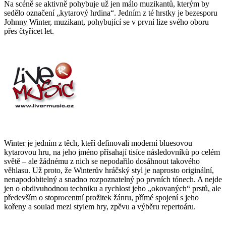
Na scéně se aktivně pohybuje už jen málo muzikantů, kterým by
sedělo označení „kytarový hrdina“. Jedním z té hrstky je bezesporu
Johnny Winter, muzikant, pohybující se v první lize svého oboru
přes čtyřicet let.
Winter je jedním z těch, kteří definovali moderní bluesovou
kytarovou hru, na jeho jméno přísahají tisíce následovníků po celém
světě – ale žádnému z nich se nepodařilo dosáhnout takového
věhlasu. Už proto, že Winterův hráčský styl je naprosto originální,
nenapodobitelný a snadno rozpoznatelný po prvních tónech. A nejde
jen o obdivuhodnou techniku a rychlost jeho „okovaných“ prstů, ale
především o stoprocentní prožitek žánru, přímé spojení s jeho
kořeny a soulad mezi stylem hry, zpěvu a výběru repertoáru.