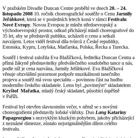
V pražském Divadle Duncan Centre proběhl ve dnech
20. – 24.
listopadu 2008
10. ročník choreografické soutěže o Cenu
Jarmily
Jeřábkové
, která se v posledních letech koná v rámci
Festivalu
Nové Evropy
. Novou Evropou je míněn středoevropský a
východoevropský prostor, odkud přicházejí mladí choreografové do
35 let, aby se představili publiku, ucházeli o cenu a setkali
navzájem. Letos viděl festival díla tvůrců z České republiky,
Estonska, Kypru, Lotyšska, Maďarska, Polska, Řecka a Turecka.
Soutěž i festival založila Eva Blažíčková, ředitelka Duncan Centra a
přímá žákyně představitelky předválečného soudobého tance u nás,
podle níž je cena nazvána, Jarmily Jeřábkové. Eva Blažíčková
věnuje obzvláštní pozornost podpoře muzikálnosti tanečního
projevu a soutěž má svou specialitu – povinnou část na hudbu
moderního českého skladatele. Letos byl „povinným“ skladatelem
Kryštof Mařatka
, mladý český skladatel, působící úspěšně
v Paříži.
Festival byl otevřen slavnostním večer, v němž se s novými
choreografiemi představily loňské vítězky. Duo
Lang
Katariny
Papageorgiou
s nezvyklým kluzkým pohybem,
jakoby přicházející
z neznámé dimenze,
zůstalo nejoriginálnějším dílem celého
festivalu.