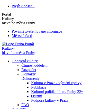
Přejít k obsahu
Portál
Kultury
hlavního města Prahy
Povinně zveřejňované informace
Městské části
Portál
Kultury
hlavního města Prahy
Oddělení kultury
Činnost oddělení
Rozpočet
Kontakty
Dokumenty
Kultura v Praze - výroční zprávy
Publikace
Kulturní politika hl. m. Prahy 22+
Ostatní
Podpora kultury v Praze
FAQ