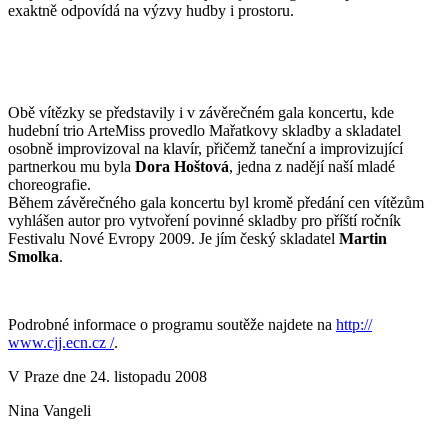
exaktně odpovídá na výzvy hudby i prostoru.
Obě vítězky se představily i v závěrečném gala koncertu, kde
hudební trio ArteMiss provedlo Mařatkovy skladby a skladatel
osobně improvizoval na klavír, přičemž taneční a improvizující
partnerkou mu byla
Dora Hoštová
, jedna z nadějí naší mladé
choreografie.
Během závěrečného gala koncertu byl kromě předání cen vítězům
vyhlášen autor pro vytvoření povinné skladby pro příští ročník
Festivalu Nové Evropy 2009. Je jím český skladatel
Martin
Smolka
.
Podrobné informace o programu soutěže najdete na
http://
www.cjj.ecn.cz /
.
V Praze dne 24. listopadu 2008
Nina Vangeli