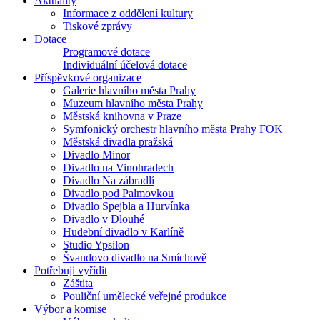
Aktuality
Informace z oddělení kultury
Tiskové zprávy
Dotace
Programové dotace
Individuální účelová dotace
Příspěvkové organizace
Galerie hlavního města Prahy
Muzeum hlavního města Prahy
Městská knihovna v Praze
Symfonický orchestr hlavního města Prahy FOK
Městská divadla pražská
Divadlo Minor
Divadlo na Vinohradech
Divadlo Na zábradlí
Divadlo pod Palmovkou
Divadlo Spejbla a Hurvínka
Divadlo v Dlouhé
Hudební divadlo v Karlíně
Studio Ypsilon
Švandovo divadlo na Smíchově
Potřebuji vyřídit
Záštita
Pouliční umělecké veřejné produkce
Výbor a komise