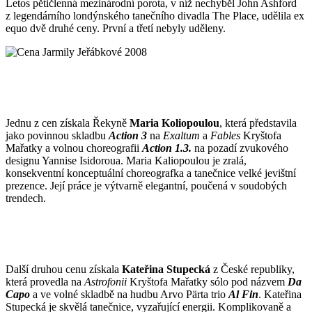
Letos pětičlenná mezinárodní porota, v níž nechyběl John Ashford
z legendárního londýnského tanečního divadla The Place, udělila ex
equo dvě druhé ceny. První a třetí nebyly uděleny.
Jednu z cen získala Řekyně
Maria Koliopoulou
, která představila
jako povinnou skladbu
Action 3
na
Exaltum
a
Fables
Kryštofa
Mařatky a volnou choreografii
Action 1.3.
na pozadí zvukového
designu Yannise Isidoroua. Maria Kaliopoulou je zralá,
konsekventní konceptuální choreografka a tanečnice velké jevištní
prezence. Její práce je výtvarně elegantní, poučená v soudobých
trendech.
Další druhou cenu získala
Kateřina Stupecká
z České republiky,
která provedla na
Astrofonii
Kryštofa Mařatky sólo pod názvem
Da
Capo
a ve volné skladbě na hudbu Arvo Pärta trio
Al Fin
. Kateřina
Stupecká je skvělá tanečnice, vyzařující energii. Komplikovaně a