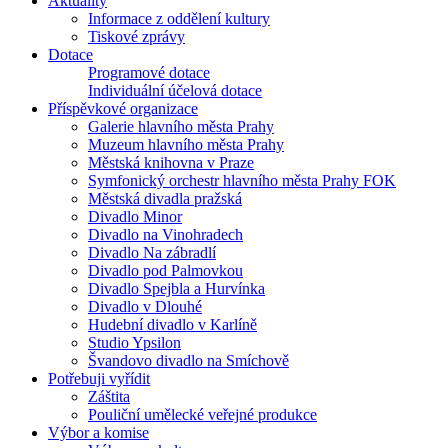
Aktuality
Informace z oddělení kultury
Tiskové zprávy
Dotace
Programové dotace
Individuální účelová dotace
Příspěvkové organizace
Galerie hlavního města Prahy
Muzeum hlavního města Prahy
Městská knihovna v Praze
Symfonický orchestr hlavního města Prahy FOK
Městská divadla pražská
Divadlo Minor
Divadlo na Vinohradech
Divadlo Na zábradlí
Divadlo pod Palmovkou
Divadlo Spejbla a Hurvínka
Divadlo v Dlouhé
Hudební divadlo v Karlíně
Studio Ypsilon
Švandovo divadlo na Smíchově
Potřebuji vyřídit
Záštita
Pouliční umělecké veřejné produkce
Výbor a komise