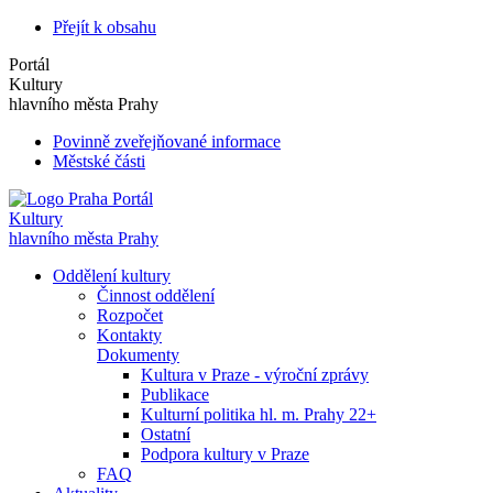
Přejít k obsahu
Portál
Kultury
hlavního města Prahy
Povinně zveřejňované informace
Městské části
Portál
Kultury
hlavního města Prahy
Oddělení kultury
Činnost oddělení
Rozpočet
Kontakty
Dokumenty
Kultura v Praze - výroční zprávy
Publikace
Kulturní politika hl. m. Prahy 22+
Ostatní
Podpora kultury v Praze
FAQ