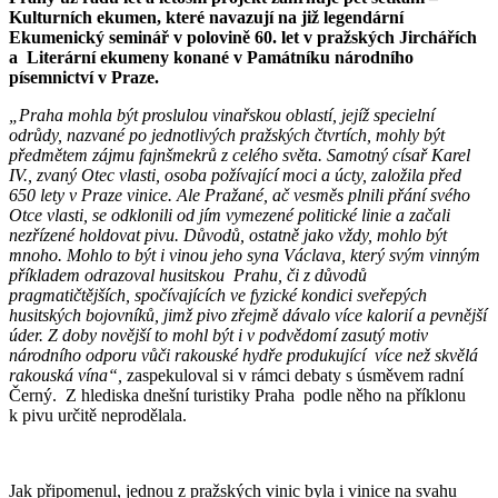
Kulturních ekumen, které navazují na již legendární
Ekumenický seminář v polovině 60. let v pražských Jirchářích
a Literární ekumeny konané v Památníku národního
písemnictví v Praze.
„Praha mohla být proslulou vinařskou oblastí, jejíž specielní
odrůdy, nazvané po jednotlivých pražských čtvrtích, mohly být
předmětem zájmu fajnšmekrů z celého světa. Samotný císař Karel
IV., zvaný Otec vlasti, osoba požívající moci a úcty, založila před
650 lety v Praze vinice. Ale Pražané, ač vesměs plnili přání svého
Otce vlasti, se odklonili od jím vymezené politické linie a začali
nezřízené holdovat pivu. Důvodů, ostatně jako vždy, mohlo být
mnoho. Mohlo to být i vinou jeho syna Václava, který svým vinným
příkladem odrazoval husitskou Prahu, či z důvodů
pragmatičtějších, spočívajících ve fyzické kondici sveřepých
husitských bojovníků, jimž pivo zřejmě dávalo více kalorií a pevnější
úder. Z doby novější to mohl být i v podvědomí zasutý motiv
národního odporu vůči rakouské hydře produkující více než skvělá
rakouská vína“,
zaspekuloval si v rámci debaty s úsměvem radní
Černý. Z hlediska dnešní turistiky Praha podle něho na příklonu
k pivu určitě neprodělala.
Jak připomenul, jednou z pražských vinic byla i vinice na svahu