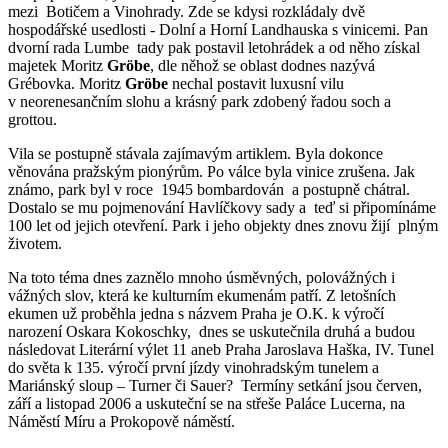
mezi Botičem a Vinohrady. Zde se kdysi rozkládaly dvě
hospodářské usedlosti - Dolní a Horní Landhauska s vinicemi. Pan
dvorní rada Lumbe tady pak postavil letohrádek a od něho získal
majetek Moritz
Gröbe
, dle něhož se oblast dodnes nazývá
Grébovka. Moritz
Gröbe
nechal postavit luxusní vilu
v neorenesančním slohu a krásný park zdobený řadou soch a
grottou.
Vila se postupně stávala zajímavým artiklem. Byla dokonce
věnována pražským pionýrům. Po válce byla vinice zrušena. Jak
známo, park byl v roce 1945 bombardován a postupně chátral.
Dostalo se mu pojmenování Havlíčkovy sady a teď si připomínáme
100 let od jejich otevření. Park i jeho objekty dnes znovu žijí plným
životem.
Na toto téma dnes zaznělo mnoho úsměvných, polovážných i
vážných slov, která ke kulturním ekumenám patří. Z letošních
ekumen už proběhla jedna s názvem Praha je O.K. k výročí
narození Oskara Kokoschky, dnes se uskutečnila druhá a budou
následovat Literární výlet 11 aneb Praha Jaroslava Haška, IV. Tunel
do světa k 135. výročí první jízdy vinohradským tunelem a
Mariánský sloup – Turner či Sauer? Termíny setkání jsou červen,
září a listopad 2006 a uskuteční se na střeše Paláce Lucerna, na
Náměstí Míru a Prokopově náměstí.