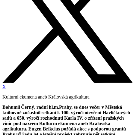
X
Kulturní ekumena aneb Královská agrikultura
Bohumil Černý, radní hl.m.Prahy, se dnes večer v Městská
knihovně zúčastnil setkání k 100. výročí otevření Havlíčkových
sadů a 650. výročí rozhodnutí Karla IV. o zřízení pražských
vinic pod názvem Kulturní ekumena aneb Královská
agrikultura.
Eugen Brikcius pořádá akce s podporou grantů
Prahy už řadu let a letošní projekt
zahrnuje pět setkání –